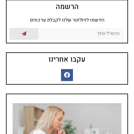
מרפא נמכרות בצורות שונות
הרשמה
בצורה טבעית, מיובשים,
תמציות, טבליות, כמוסות,
הירשמו לניולזטר שלנו לקבלת עדכונים
אבקות, תה.
פרחי באך
כל השיטות של טיפול
בתמציות פרחים או טיפות
שמהם מושתתת הנחת היסוד
עקבו אחרינו
שלכל מחלה קיים המקור
הנפשי וכל שינוי בו חשוב לא
פחות מהרובד הרפואי, טיפול
בפרחי באך או יותר נכון, לרוב
אפשר לומר בתמציות פרחי
באך ולפעמים ניתן גם לומר
טיפות פרחי באך. השימוש
בפרחי באך תמציות נועד
לטפל בעיקר בבעיות קשב
וריכוז, היפר אקטיביות, מתחים
וחרדות, בעיות פוסט
טראומטיות ועוד בעיות רגשיות
אחרות בעיקר.