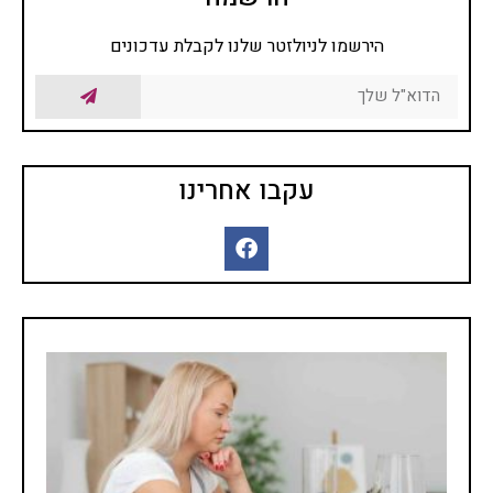
מרפא נמכרות בצורות שונות
בצורה טבעית, מיובשים,
הירשמו לניולזטר שלנו לקבלת עדכונים
תמציות, טבליות, כמוסות,
אבקות, תה.
פרחי באך
כל השיטות של טיפול
בתמציות פרחים או טיפות
עקבו אחרינו
שמהם מושתתת הנחת היסוד
שלכל מחלה קיים המקור
הנפשי וכל שינוי בו חשוב לא
פחות מהרובד הרפואי, טיפול
בפרחי באך או יותר נכון, לרוב
אפשר לומר בתמציות פרחי
באך ולפעמים ניתן גם לומר
טיפות פרחי באך. השימוש
בפרחי באך תמציות נועד
לטפל בעיקר בבעיות קשב
וריכוז, היפר אקטיביות, מתחים
וחרדות, בעיות פוסט
טראומטיות ועוד בעיות רגשיות
אחרות בעיקר.