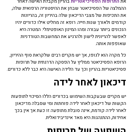
את
התרופות הפסיכיאטריות
בהריון מקבלת האישה לאחר
מרפא נמכרות בצורות שונות
ההמלצה של הפסיכיאטר שבחן את ההיסטוריה הרפואית שלה,
בצורה טבעית, מיובשים,
את התכיפות של מצבי הדיכאון שלה בהיריון זה, בהריונות
תמציות, טבליות, כמוסות,
אבקות, תה.
קודמים ולאורך שנות חייה. רופא זה מחליט אילו כדורים יהיו
הנכונים ביותר עבורה ומהו המינון האופטימלי. המטרה היא
פרחי באך
לאפשר להריונית לישון ולהרגיע את המחשבות הטורדניות
כל השיטות של טיפול
שאופפות אותה.
בתמציות פרחים או טיפות
שמהם מושתתת הנחת היסוד
כל מקרה הוא לגופו, אך יש מקרים רבים שלקראת סוף ההיריון,
שלכל מחלה קיים המקור
הרופא הפסיכיאטר ממליץ על הפסקה הדרגתית של תרופות
הנפשי וכל שינוי בו חשוב לא
פסיכיאטריות בהריון וכך עד הלידה האישה היא כבר ללא כדורים.
פחות מהרובד הרפואי, טיפול
בפרחי באך או יותר נכון, לרוב
דיכאון לאחר לידה
אפשר לומר בתמציות פרחי
באך ולפעמים ניתן גם לומר
טיפות פרחי באך. השימוש
יש מקרים שבעקבות השימוש בכדורים הללו הסיכוי לתופעות
בפרחי באך תמציות נועד
הקשות של דיכאון לאחר לידה פוחתות ומי שסבלה מדיכאון
לטפל בעיקר בבעיות קשב
וריכוז, היפר אקטיביות, מתחים
לאחר לידה קודמת, אינה סובלת מתופעה זו כעת אך אין בכך
וחרדות, בעיות פוסט
אחידות, ההתנהגות היא מאד אינדיבידואלית.
טראומטיות ועוד בעיות רגשיות
אחרות בעיקר.
השפעה של
תרופות