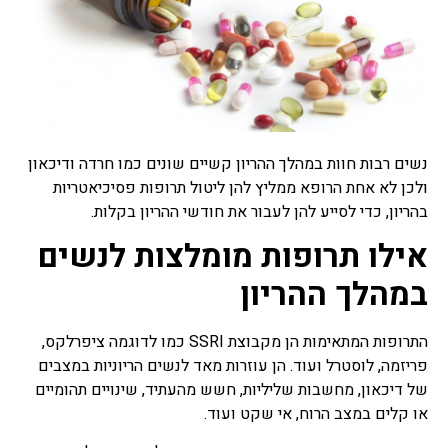
רפואה סינית
תרופות סבתא
תרופות סבתא הם שם מקובל
לרפואה עממית על פי מסורת
רבת שנים שעברה מאם לבת,
מרבית מתרופות הסבתא
נשים רבות חוות במהלך ההריון קשיים שונים כמו חרדה ודיכאון
מיוחסות למזון, חומרים
ולכן לא אחת הרופא ממליץ להן ליטול תרופות פסיכיאטריות
למריחה וסוגי טיפולים שונים,
בהריון, כדי לסייע להן לעבור את חודשי ההריון בקלות.
ישנן תרופות סבתא שעובדות
ואפילו נבדקו מחקרית וישנן
אילו תרופות מומלצות לנשים
תרופות סבתא שעובדות פחות
או לא עובדות בכלל ואפילו
במהלך ההריון
מסוכנות.
התרופות המתאימות הן מקבוצת SSRI כמו לדוגמה ציפרלקס,
צמחי מרפא
פריזמה, לוסטרל ועוד. הן עוזרות מאד לנשים הריוניות במצבים
צמחי מרפא זה שם כולל לכל
הצמחים או חלק מצמח העלים,
של דיכאון, מחשבות שליליות, חשש מהעתיד, שינויים תהומיים
זרעים, שורשים, פרחים,
או קלים במצב הרוח, אי שקט ועוד.
קליפות, המשמשים כתרופות
צמחיות, פורמולות צמחי