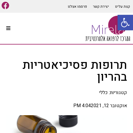
קצת עלינו
יצירת קשר
פרסמו אצלנו
פתח סרגל נגישות
עמוד הבית
סוגי טיפולים אלטרנטיביים
תרופות פסיכיאטריות
קיים מגוון רב של סוגי טיפולים
אלטרנטיביים המתאימים למרבית
בהריון
הבעיות והתופעות הגופניות
והנפשיות, שיטות הרפואה
האלטרנטיבית הרבות יכולות
קטגוריות:
כללי
לבלבל לכן חשוב לפנות ליעוץ
אינדיווידואלי ומותאם אישית
לכל אדם על מנת להפיק את
אוקטובר 12, 2021
4:04 PM
התועלת המרבית מהטיפול,
במאמר זה נפרט מספר סוגי
רפואה אלטרנטיביים הנפוצים
ומוכרים בתחום.