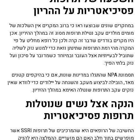
פסיכיאטריות
על ההריון
במחקרים שונים שבוצעו ראו כי ברוב המקרים אין השלכות של
מומים מולדים עקב נטילת תרופות מסוג זה במהלך ההיריון. אכן
היו מקרים בודדים שדבר זה קרה ולכן כל רופא מחליט על פי
המקרה מהי רמת התרופות שתינתן וזאת כדי למנוע נזק לשליה
שתוביל לבעייתיות אצל העובר ובמיוחד כשמדובר על סיכון ועל
נזק בלתי הפיך.
תסמונת NPA שהתגלו במדינות שונות, אם כי בהיקפים קטנים
מאד, הובילה לביצוע מעקב והשגחה על יילודים כדי לוודא שאין
נזקים עקב התרופות שנטלה האימא במהלך ההיריון.
הנקה אצל נשים שנוטלות
תרופות פסיכיאטריות
החשיבה של הרופאים היא שהמרכיבים של תרופות SSRI אשר
מופרשים בתוך חלב האם הם מזעריים. ההמלצה היא להניק