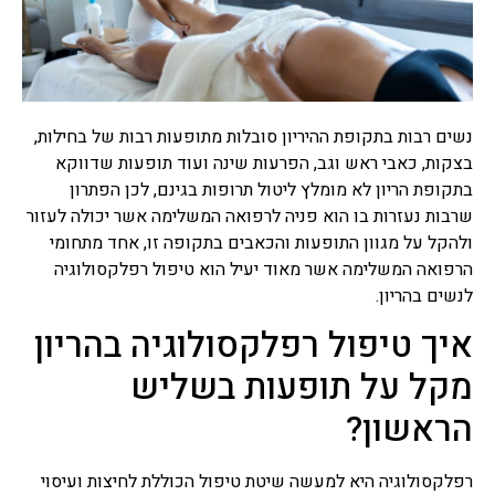
רפואה סינית
תרופות סבתא
תרופות סבתא הם שם מקובל
נשים רבות בתקופת ההיריון סובלות מתופעות רבות של בחילות,
לרפואה עממית על פי מסורת
רבת שנים שעברה מאם לבת,
בצקות, כאבי ראש וגב, הפרעות שינה ועוד תופעות שדווקא
מרבית מתרופות הסבתא
בתקופת הריון לא מומלץ ליטול תרופות בגינם, לכן הפתרון
מיוחסות למזון, חומרים
שרבות נעזרות בו הוא פניה לרפואה המשלימה אשר יכולה לעזור
למריחה וסוגי טיפולים שונים,
ולהקל על מגוון התופעות והכאבים בתקופה זו, אחד מתחומי
ישנן תרופות סבתא שעובדות
ואפילו נבדקו מחקרית וישנן
הרפואה המשלימה אשר מאוד יעיל הוא טיפול רפלקסולוגיה
תרופות סבתא שעובדות פחות
לנשים בהריון.
או לא עובדות בכלל ואפילו
מסוכנות.
איך טיפול רפלקסולוגיה בהריון
מקל על תופעות בשליש
צמחי מרפא
צמחי מרפא זה שם כולל לכל
הראשון?
הצמחים או חלק מצמח העלים,
זרעים, שורשים, פרחים,
קליפות, המשמשים כתרופות
רפלקסולוגיה היא למעשה שיטת טיפול הכוללת לחיצות ועיסוי
צמחיות, פורמולות צמחי