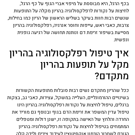
בכף הרגל, היא מבוססת על מיפוי אברי הגוף על כף הרגל,
מרפא נמכרות בצורות שונות
בצורה טבעית, מיובשים,
לחיצות על נקודות לרפלקסולוגיה בהריון מקלה על התופעות
תמציות, טבליות, כמוסות,
שנשים רבות חוות בעיקר בשליש הראשון של הריון כמו בחילות,
אבקות, תה.
צרבות, כאבי ראש, עייפות וחוסר אנרגיה, רפלקסולוגיה בהריון
מסייעת בשיפור זרימת דם ונותנת תחושה של רגיעה גופנית
פרחי באך
ונפשית.
כל השיטות של טיפול
בתמציות פרחים או טיפות
איך טיפול רפלקסולוגיה בהריון
שמהם מושתתת הנחת היסוד
שלכל מחלה קיים המקור
מקל על תופעות בהריון
הנפשי וכל שינוי בו חשוב לא
פחות מהרובד הרפואי, טיפול
מתקדם?
בפרחי באך או יותר נכון, לרוב
אפשר לומר בתמציות פרחי
באך ולפעמים ניתן גם לומר
ככל שהריון מתקדם נשים רבות סובלות מתופעות הקשורות
טיפות פרחי באך. השימוש
בשינויים ההורמונליים, העלייה במשקל, עצירות, כאבי גב, בצקות
בפרחי באך תמציות נועד
ברגלים, טיפול לחיצות על נקודות רפלקסולוגיה בהריון הינו
לטפל בעיקר בבעיות קשב
טיפול עדין המשפר את זרימת הדם בגוף ובנוסף גם מוריד את
וריכוז, היפר אקטיביות, מתחים
וחרדות, בעיות פוסט
החרדה והלחץ של האישה בתקופה זו, ישנן דולות ומטפלים
טראומטיות ועוד בעיות רגשיות
המתמחים בטיפול לחיצות על נקודות רפלקסולוגיה בהריון
אחרות בעיקר.
הגורם לשחרור הורמון אוקסיטוצין לעידוד צירים ולידה קלה.