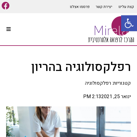
קצת עלינו
יצירת קשר
פרסמו אצלנו
פתח סרגל נגישות
עמוד הבית
סוגי טיפולים אלטרנטיביים
רפלקסולוגיה בהריון
קיים מגוון רב של סוגי טיפולים
אלטרנטיביים המתאימים למרבית
הבעיות והתופעות הגופניות
קטגוריות:
רפלקסולוגיה
והנפשיות, שיטות הרפואה
האלטרנטיבית הרבות יכולות
לבלבל לכן חשוב לפנות ליעוץ
ינואר 25, 2021
2:13 PM
אינדיווידואלי ומותאם אישית
לכל אדם על מנת להפיק את
התועלת המרבית מהטיפול,
במאמר זה נפרט מספר סוגי
רפואה אלטרנטיביים הנפוצים
ומוכרים בתחום.