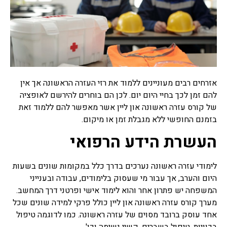
רפואה סינית
תרופות סבתא
תרופות סבתא הם שם מקובל
לרפואה עממית על פי מסורת
רבת שנים שעברה מאם לבת,
מרבית מתרופות הסבתא
אזרחים רבים מעוניינים ללמוד את רזי העזרה הראשונה אך אין
מיוחסות למזון, חומרים
להם זמן לכך בחיי היום יום. לכן הם בוחרים להירשם לאופציה
למריחה וסוגי טיפולים שונים,
של קורס עזרה ראשונה און ליין אשר מאפשר להם ללמוד זאת
ישנן תרופות סבתא שעובדות
בזמנם החופשי ללא מגבלת זמן או מיקום.
ואפילו נבדקו מחקרית וישנן
תרופות סבתא שעובדות פחות
העשרת הידע הרפואי
או לא עובדות בכלל ואפילו
מסוכנות.
לימודי עזרה ראשונה נערכים בדרך כלל במקומות שונים בשעות
צמחי מרפא
היום והערב, אך עבור מי שעסוק בלימודים, עבודה ובענייני
צמחי מרפא זה שם כולל לכל
המשפחה יש פתרון אחר והוא לימוד אישי ופרטני דרך המחשב.
הצמחים או חלק מצמח העלים,
מערך קורס עזרה ראשונה און ליין כולל פרקי למידה שונים שכל
זרעים, שורשים, פרחים,
אחד עוסק ברובד מסוים של עזרה ראשונה. כמו לדוגמה טיפול
קליפות, המשמשים כתרופות
צמחיות, פורמולות צמחי
בכוויות, טיפול בשברים, קשיי נשימה וכו'.