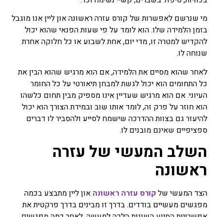
מרפא נמכרות בצורות שונות
בצורה טבעית, מיובשים,
מי שנרשם לאפשרות של קורס עזרה ראשונה און ליין אנו מוגבל
תמציות, טבליות, כמוסות,
בזמן הלמידה שלו. הוא לומד על פי שעות הפנאי שהוא יכול
אבקות, תה.
להקדיש למטרה זו, מדי יום, אחת לשבוע או כל חלוקה אחרת
שנוחה לו.
פרחי באך
כל השיטות של טיפול
לאחר שהוא מסיים את הלמידה, אם הוא מרגיש שהוא הבין את
בתמציות פרחים או טיפות
כל התחומים הוא יכול לגשת למבחן תיאורטי על כל החומר
שמהם מושתתת הנחת היסוד
העיוני. אם הוא מרגיש שעדיין אינו מספיק מבין תחום כלשהו
שלכל מחלה קיים המקור
הוא חוזר על פרק זה, לומד אותו שוב ובמידת הצורך הוא יכול
הנפשי וכל שינוי בו חשוב לא
פחות מהרובד הרפואי, טיפול
להיעזר גם בצוות ההדרכה שישמח לסייע ולהסביר לו דברים
בפרחי באך או יותר נכון, לרוב
ספציפיים שאינם מובנים לו.
אפשר לומר בתמציות פרחי
באך ולפעמים ניתן גם לומר
השלב המעשי של עזרה
טיפות פרחי באך. השימוש
בפרחי באך תמציות נועד
ראשונה
לטפל בעיקר בבעיות קשב
וריכוז, היפר אקטיביות, מתחים
וחרדות, בעיות פוסט
הצד המעשי של
קורס עזרה ראשונה
און ליין מתבצע בכמה
טראומטיות ועוד בעיות רגשיות
מפגשים מעשיים בודדים. בדרך זו מבינים בדרך פרקטית את
אחרות בעיקר.
אפשרויות הסיוע השונות הלכה למעשה. לאחר כמה מפגשים