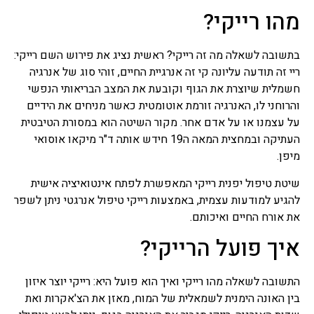
מרפא נמכרות בצורות שונות
מהו רייקי?
בצורה טבעית, מיובשים,
תמציות, טבליות, כמוסות,
אבקות, תה.
בתשובה לשאלה מה זה רייקי? ראשית נציג את פירוש השם רייקי:
ריי זה תודעה עליונה קי זה אנרגיית החיים, זוהי סוג של אנרגיה
פרחי באך
חשמלית שיוצרת את הגוף וקובעת את המצב הבריאותי הנפשי
כל השיטות של טיפול
והרוחני לו, האנרגיה זורמת אוטומטית כאשר מניחים את הידיים
בתמציות פרחים או טיפות
על עצמנו או על אדם אחר. מקור השיטה הוא במסורת הטיבטית
שמהם מושתתת הנחת היסוד
העתיקה ובמחצית המאה ה19 חידש אותה ד"ר מיקאו אוסואי
שלכל מחלה קיים המקור
הנפשי וכל שינוי בו חשוב לא
מיפן.
פחות מהרובד הרפואי, טיפול
בפרחי באך או יותר נכון, לרוב
שיטת טיפול יפנית רייקי המאפשרת לפתח אינטואיציה אישית
אפשר לומר בתמציות פרחי
להגיע למודעות עצמית, באמצעות רייקי טיפול אנרגטי ניתן לשפר
באך ולפעמים ניתן גם לומר
את אורח החיים ואיכותם.
טיפות פרחי באך. השימוש
בפרחי באך תמציות נועד
איך פועל הרייקי?
לטפל בעיקר בבעיות קשב
וריכוז, היפר אקטיביות, מתחים
וחרדות, בעיות פוסט
התשובה לשאלה מהו רייקי ואיך הוא פועל היא: רייקי יוצר איזון
טראומטיות ועוד בעיות רגשיות
בין האונה הימנית לשמאלית של המוח, מאזן את הצ'אקרות ואת
אחרות בעיקר.