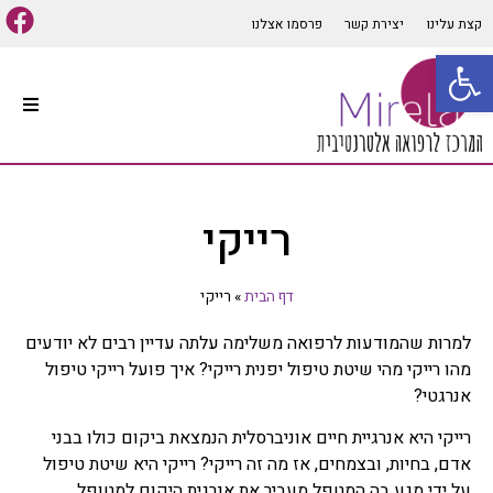
קצת עלינו
יצירת קשר
פרסמו אצלנו
פתח סרגל נגישות
עמוד הבית
סוגי טיפולים אלטרנטיביים
רייקי
קיים מגוון רב של סוגי טיפולים
אלטרנטיביים המתאימים למרבית
הבעיות והתופעות הגופניות
דף הבית
»
רייקי
והנפשיות, שיטות הרפואה
האלטרנטיבית הרבות יכולות
למרות שהמודעות לרפואה משלימה עלתה עדיין רבים לא יודעים
לבלבל לכן חשוב לפנות ליעוץ
אינדיווידואלי ומותאם אישית
מהו רייקי מהי שיטת טיפול יפנית רייקי? איך פועל רייקי טיפול
לכל אדם על מנת להפיק את
אנרגטי?
התועלת המרבית מהטיפול,
במאמר זה נפרט מספר סוגי
רייקי היא אנרגיית חיים אוניברסלית הנמצאת ביקום כולו בבני
רפואה אלטרנטיביים הנפוצים
אדם, בחיות, ובצמחים, אז מה זה רייקי? רייקי היא שיטת טיפול
ומוכרים בתחום.
על ידי מגע בה המטפל מעביר את אנרגית היקום למטופל.