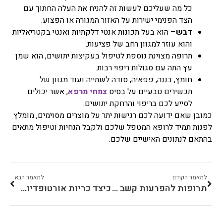
כל מה שעליכם לעשות זה להניח את העלה החתוך עם
הצד הפנימי ישירות על האזור המגורה או הפצוע.
דבש
– הוא בעל תכונות אנטי דלקתיות ואנטי בקטריאליות
והוא עוזר למגוון רחב של פציעות.
תרופה מצוינת נוספת לטיפול בעקיצות יתושים, הוא שמן
עץ התה עם סגולות ריפוי רבות.
חומץ, בננה, פפאיה, סודה לשתייה ועוד מגוון של
תכשירים טבעיים על בסיס
צמחי מרפא
, אשר יכולים
לסייע לכם בריפוי והרחקת יתושים.
כמובן שאם ידועה לכם רגישות יתר על מוצרים מסוימים, מומלץ
לפנות תמיד לרופא המטפל שלכם ולקבל הנחיות וטיפול מתאים
בהתאם לנתונים האישיים שלכם.
למאמר הקודם
למאמר הבא
תרופות להפרעות קשב וריכוז
כיצד כריות אורטופדיות יכולות להקל על כאבי צוואר