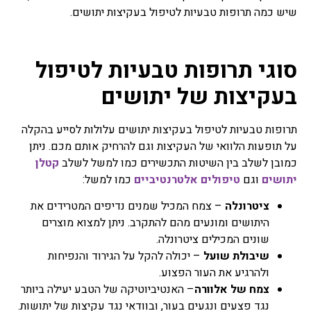
מרפא נמכרות בצורות שונות
שיש כמה תרופות טבעיות לטיפול בעקיצות יתושים.
בצורה טבעית, מיובשים,
תמציות, טבליות, כמוסות,
אבקות, תה.
סוגי תרופות טבעיות לטיפול
פרחי באך
בעקיצות של יתושים
כל השיטות של טיפול
בתמציות פרחים או טיפות
שמהם מושתתת הנחת היסוד
תרופות טבעיות לטיפול בעקיצות יתושים עלולות לסייע בהקלה
שלכל מחלה קיים המקור
על תופעות הלוואי של העקיצות וגם להרחיק אותם מכם. ניתן
הנפשי וכל שינוי בו חשוב לא
כמובן לשלב בין השיטות התכשירים כמו למשל לשלב
קטלן
פחות מהרובד הרפואי, טיפול
יתושים
וגם
טיפולים אלטרנטיביים
כמו למשל:
בפרחי באך או יותר נכון, לרוב
אפשר לומר בתמציות פרחי
ציטרונלה
– צמח המכיל שמנים נדיפים המטרידים את
באך ולפעמים ניתן גם לומר
טיפות פרחי באך. השימוש
היתושים ומונעים מהם להתקרב. ניתן למצוא מוצרים
בפרחי באך תמציות נועד
שונים המכילים ציטרונלה.
לטפל בעיקר בבעיות קשב
שיבולת שועל
– יכולה להקל על הגירוד והנפיחות
וריכוז, היפר אקטיביות, מתחים
ולהרגיע את העור הפצוע.
וחרדות, בעיות פוסט
טראומטיות ועוד בעיות רגשיות
צמח של אלוורה
– האנטיביוטיקה של הטבע יעילה ביותר
אחרות בעיקר.
נגד פצעים ונגעים בעור, ובוודאי נגד עקיצות של יתושות.