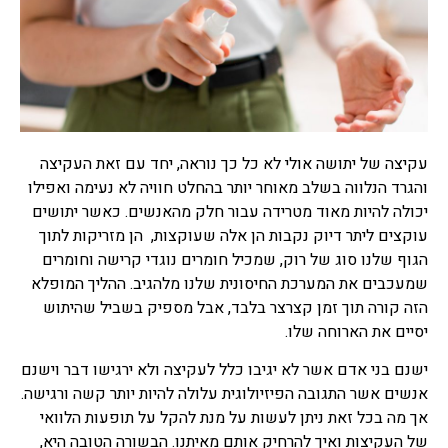
רפואה סינית
תרופות סבתא
תרופות סבתא הם שם מקובל
לרפואה עממית על פי מסורת
רבת שנים שעברה מאם לבת,
מרבית מתרופות הסבתא
עקיצה של יתושה אולי לא כל כך נוראה, יחד עם זאת העקיצה
מיוחסות למזון, חומרים
והגרד הנלווה בשלב מאוחר יותר בהחלט חוויה לא נעימה ואפילו
למריחה וסוגי טיפולים שונים,
יכולה להיות מאוד מטרידה עבור חלק מהאנשים. כאשר יתושים
ישנן תרופות סבתא שעובדות
עוקצים ליתר דיוק נקבות הן אלה שעוקצות, הן מזריקות לתוך
ואפילו נבדקו מחקרית וישנן
תרופות סבתא שעובדות פחות
הגוף שלנו סוג של רוק, שמכיל חומרים נוגדי קרישה וחומרים
או לא עובדות בכלל ואפילו
שמעכבים את המערכת החיסונית שלנו מלהגיב. ההליך המופלא
מסוכנות.
הזה קורה תוך זמן קצרצר בלבד, אבל מספיק בשביל שהיתוש
יסיים את הארוחה שלו.
צמחי מרפא
צמחי מרפא זה שם כולל לכל
ישנם בני אדם אשר לא יגיבו כלל לעקיצה ולא ירגישו דבר וישנם
הצמחים או חלק מצמח העלים,
אנשים אשר התגובה הפיזיולוגית עלולה להיות יותר קשה ורגישה.
זרעים, שורשים, פרחים,
אך מה בכל זאת ניתן לעשות על מנת להקל על תופעות הלוואי
קליפות, המשמשים כתרופות
של העקיצות ואיך להרחיק אותם מאיתנו. הבשורה הטובה היא,
צמחיות, פורמולות צמחי