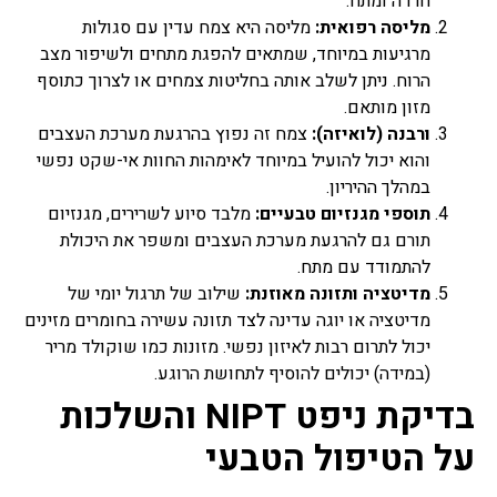
חרדה ומתח.
מליסה רפואית:
מליסה היא צמח עדין עם סגולות
מרגיעות במיוחד, שמתאים להפגת מתחים ולשיפור מצב
הרוח. ניתן לשלב אותה בחליטות צמחים או לצרוך כתוסף
מזון מותאם.
ורבנה (לואיזה):
צמח זה נפוץ בהרגעת מערכת העצבים
והוא יכול להועיל במיוחד לאימהות החוות אי-שקט נפשי
במהלך ההיריון.
תוספי מגנזיום טבעיים:
מלבד סיוע לשרירים, מגנזיום
תורם גם להרגעת מערכת העצבים ומשפר את היכולת
להתמודד עם מתח.
מדיטציה ותזונה מאוזנת:
שילוב של תרגול יומי של
מדיטציה או יוגה עדינה לצד תזונה עשירה בחומרים מזינים
יכול לתרום רבות לאיזון נפשי. מזונות כמו שוקולד מריר
(במידה) יכולים להוסיף לתחושת הרוגע.
בדיקת ניפט NIPT והשלכות
על הטיפול הטבעי