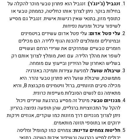
זנגביל (ג'ינג'ר)
: זנגביל הוא פתרון טבעי מוכר להקלה על
מרפא נמכרות בצורות שונות
בצורה טבעית, מיובשים,
בחילות בוקר. ניתן לצרוך אותו כחליטה, כממתק טבעי או
תמציות, טבליות, כמוסות,
כתוסף מזון, בתנאי שאין רגישות אישית. זנגביל גם מסייע
אבקות, תה.
לשיפור עיכול ומניעת נפיחות.
עלי פטל אדום:
עלי פטל אדום עשירים בויטמינים
פרחי באך
ובמינרלים ומומלצים להכנת הגוף ללידה. הם מכילים
כל השיטות של טיפול
חומרים טבעיים שמחזקים את שרירי הרחם ועשויים
בתמציות פרחים או טיפות
לשפר את מהלך הלידה. עם זאת, מומלץ לצרוך אותם רק
שמהם מושתתת הנחת היסוד
שלכל מחלה קיים המקור
בשליש האחרון של ההיריון ובייעוץ עם מומחה.
הנפשי וכל שינוי בו חשוב לא
שיבולת שועל:
למניעת עצירות ותמיכה באנרגיה
פחות מהרובד הרפואי, טיפול
מתמשכת, שיבולת שועל היא פתרון טבעי נהדר. היא
בפרחי באך או יותר נכון, לרוב
מכילה סיבים תזונתיים, ברזל וויטמינים מקבוצת B, והיא
אפשר לומר בתמציות פרחי
באך ולפעמים ניתן גם לומר
מתאימה גם לנשים הסובלות מעייפות כרונית.
טיפות פרחי באך. השימוש
מגנזיום טבעי:
מינרל זה מסייע בהרגעת שרירים ויכול
בפרחי באך תמציות נועד
להקל על התכווצויות ברגליים, שהן תופעה נפוצה בהריון.
לטפל בעיקר בבעיות קשב
ניתן לצרוך מגנזיום דרך מזונות כמו שקדים, אגוזים וירקות
וריכוז, היפר אקטיביות, מתחים
וחרדות, בעיות פוסט
ירוקים או בתוספי תזונה מותאמים.
טראומטיות ועוד בעיות רגשיות
חליטות צמחים עדינות:
צמחים כמו קמומיל ומליסה
אחרות בעיקר.
יכולים לסייע בהרגעה ובשיפור איכות השינה, בתנאי