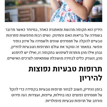
רפואה סינית
תרופות סבתא
תרופות סבתא הם שם מקובל
היריון הוא תקופה מרגשת ומאתגרת כאחד, במיוחד כאשר מדובר
לרפואה עממית על פי מסורת
רבת שנים שעברה מאם לבת,
בשמירה על בריאות האם והתינוק. נשים רבות מחפשות פתרונות
מרבית מתרופות הסבתא
טבעיים להקלה על תסמינים שונים ולשמירה על איזון גופני
מיוחסות למזון, חומרים
ונפשי. במאמר זה נסקור את עולם התרופות הטבעיות להיריון,
למריחה וסוגי טיפולים שונים,
נבחן אילו מהן מותרות לשימוש בתקופה זו, ואילו יש להימנע
ישנן תרופות סבתא שעובדות
ואפילו נבדקו מחקרית וישנן
מהן, ונעניק כלים לבחירה מושכלת שמתאימה לצרכים האישיים.
תרופות סבתא שעובדות פחות
תרופות טבעיות נפוצות
או לא עובדות בכלל ואפילו
מסוכנות.
להיריון
צמחי מרפא
צמחי מרפא זה שם כולל לכל
בזמן ההיריון, חשוב לבחור תרופות טבעיות בקפידה כדי להקל
הצמחים או חלק מצמח העלים,
על תסמינים נפוצים כמו בחילות, עייפות, ועצירות. הנה פירוט
זרעים, שורשים, פרחים,
מורחב של תרופות טבעיות פופולריות:
קליפות, המשמשים כתרופות
צמחיות, פורמולות צמחי