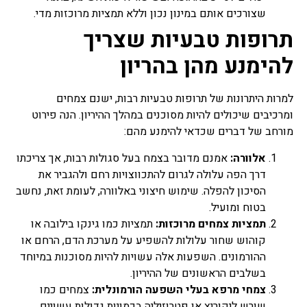
שצורכים אותם במינון נכון וללא תמציות מרוכזות מדי.
תרופות טבעיות שצריך
להימנע מהן בהריון
למרות היתרונות של תרופות טבעיות רבות, ישנם צמחים
ומרכיבים שיכולים להיות מסוכנים במהלך ההיריון. הנה פירוט
מורחב של דברים שכדאי להימנע מהם:
אלוורה:
אמנם מדובר בצמח בעל סגולות רבות, אך צריכתו
דרך הפה עלולה לגרום להתכווצויות רחם ולהגביר את
הסיכון להפלה. שימוש חיצוני באלוורה, לעומת זאת, נחשב
בטוח ומועיל.
תמציות צמחים מרוכזות:
תמציות כמו גינקו בילובה או
קוהוש שחור עלולות להשפיע על מערכת הדם, הרחם או
ההורמונים. השפעות אלה עשויות להיות מסוכנות במיוחד
בשלבים הראשונים של ההיריון.
צמחי מרפא בעלי השפעה הורמונלית:
צמחים כמו
שורש ליקוריץ או פטרוזיליה בכמויות גדולות עשויים