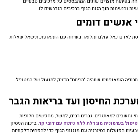
במערכת החיסון. חברת דובי-קר, הוקמה בשנת 2017 ומתמחה בפיתוח מוצרים שונים המתבססים על מרכיבים טבעיים
יות ובנעימות תוך הזנת הגוף ברכיבים הנדרשים לו.
 אנשים דומים
יחסת לאדם כאל עולם ומלואו. בשיחה עם הומאופת, תישאל שאלות
 תרופה הומאופתית שתהיה "מפתח" מדויק למנעול של המטופל
רכת החיסון ועד בריאות הגבר
תי נחשבים למאתגרים. גברים רבים, למשל, מחפשים חלופות
טיפול בערמונית מוגדלת ללא ניתוח עם דובי קר
. בזכות הניסיון
קר מאז 2017, ניתן לשלב תמציות טבעיות הפועלות בסינרגיה עם מנגנוני הגוף כדי להפחית דלקתיות