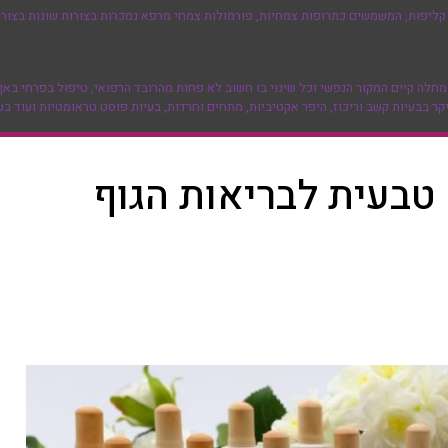
ליפות, המשמשים כתרופות צמחיות, פורמולות צמחי מרפא נמכרות בצורות שונות בצורה 
 קיים המקור הנפשי וכל שינוי בו חשוב לא פחות מהרובד הרפואי, טיפול בפרחי באך א
ר בבעיות קשב וריכוז, היפר אקטיביות, מתחים וחרדות, בעיות פוסט טראומטיות ועוד בע
טבעית לבריאות הגוף