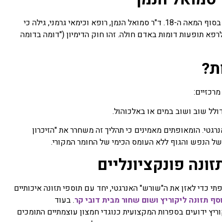
הומאופתיה אינה "טרנד" חולף, אלא שיטה טיפולית מבוססת שפותחה בסוף המאה ה-18. ד"ר סמואל הנמן, רופא וכימאי גרמני, גילה כי
לרפא תופעות דומות באדם חולה. זהו חוק הדימיון ("דומה בדומה
ת?
מרכזיים:
ולל שוב ושוב במים או באלכוהול.
אנרגטי. הומאופתים מאמינים כי תהליך זה משחרר את "הזיכרון
ל הנפש והגוף ללא העומס הכימי של החומר המקורי.
ונה פונקציונליים
י כדי לאזן את ה"שורש" האנרגטי, יחד עם תוספי תזונה איכותיים
סף תזונה ליקוריץ ושום שחור מבית דובי קר
. בעוד
ריץ ידועים בספרות המקצועית כנוגדי חמצון עוצמתיים התומכים