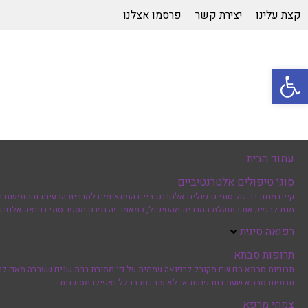
קצת עלינו
יצירת קשר
פרסמו אצלנו
פתח סרגל נגישות
עמוד הבית
סוגי טיפולים אלטרנטיביים
קיים מגוון רב של סוגי טיפולים אלטרנטיביים המתאימים למרבית הבעיות והתופעות ה
מנת להפיק את התועלת המרבית מהטיפול, במאמר זה נפרט מספר סוגי רפואה אלטרנט
רפואה סינית
תרופות סבתא
תרופות סבתא הם שם מקובל לרפואה עממית על פי מסורת רבת שנים שעברה מאם לבת, 
תרופות סבתא שעובדות פחות או לא עובדות בכלל ואפילו מסוכנות.
צמחי מרפא