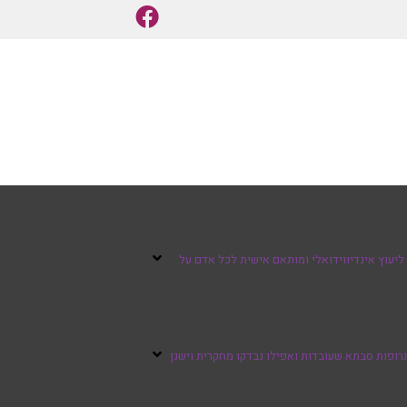
ליעוץ אינדיווידואלי ומותאם אישית לכל אדם על
רופות סבתא שעובדות ואפילו נבדקו מחקרית וישנן