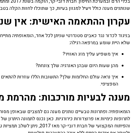
בכלי הדם ו
שנותנים מענה כולל ויעיל למגוון בעיות, כך שתוכלו לחוות הקלה בטבע
עקרון ההתאמה האישית: אין שני
בניגוד לכדור נגד כאבים סטנדרטי שניתן לכל אחד, הומאופתיה מתי
שלא היית שומע במרפאה רגילה:
איך משפיע עליך מזג האוויר?
מהן שעות היום שבהן האנרגיה שלך צונחת?
איך נראה עולם החלומות שלך? התשובות הללו עוזרות להתאים
הספציפי.
מענה לבעיות מורכבות: מהרמת מע
הומאופתיה ופתרונות טבעיים נותנים מענה גם למצבים שבאופן מסור
לתרופות כימיות או פרוצדורות כירורגיות. כאן נכנס לתמונה היתרון של
והפיתוח המקצועי של חברת דובי-
ולשפר את איכות החיים ללא צורך בהתערבות פולשנית.