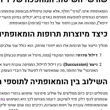
חומרים הגורמים לתופעות מסוימות באדם בריא, יכולים במינון מזערי 
ירפא"), המהווה את אבן היסוד של כל רמדי (תרופה) הומאופתית.
כיצד מיוצרות תרופות הומאופתיו
תהליך הייצור של תרופות אלו הוא ייחודי ומרתק. הוא כולל שני שלבים 
דילול סדרתי:
החומר המקורי (צמח, מינרל או תמצית טבעית) מד
ניעור (Succussion):
בין דילול לדילול, התמיסה עוברת ניעור 
האנרגטי" של החומר, מה שמאפשר לו לפעול על רובדי העומק ש
השילוב בין הומאופתיה לתוספי תז
מטפלים רבים כיום ממליצים על שילוב סינרגטי: שימוש ברמדי הומאופת
שנותנים לגוף דלק פיזי לשיקום. דוגמה מצוינת לכך היא השימוש
בתו
שההומאופתיה עובדת על ויסות המערכת, רכיבים כמו שום שחור וליקו