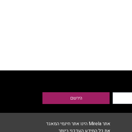
הירשם
אתר Mirela הינו אתר חינמי המאגד
את כל המידע העדכני ביותר