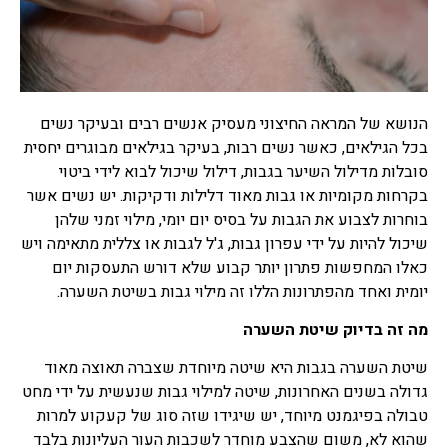
רפואה סינית
תרופות סבתא
תרופות סבתא הם שם מקובל
הנושא של המראה החיצוני מעסיק אנשים רבים ובעיקר נשים
לרפואה עממית על פי מסורת
רבת שנים שעברה מאם לבת,
בכל הגילאים, כאשר נשים רבות, בעיקר בגילאים מבוגרים יחסית
מרבית מתרופות הסבתא
סובלות מדילול השיער בגבות, דילול שיכול לבוא לידי ביטוי
מיוחסות למזון, חומרים
בקרחות מקומיות או גבות מאוד דלילות ודקיקות. יש נשים אשר
למריחה וסוגי טיפולים שונים,
בוחרות לצבוע את הגבות על בסיס יום יומי, מילוי זמני שלהן
ישנן תרופות סבתא שעובדות
ואפילו נבדקו מחקרית וישנן
שיכול להיות על ידי עפרון גבות, ג'ל לגבות או צללית מתאימה ויש
תרופות סבתא שעובדות פחות
כאלו המחפשות פתרון יותר קבוע שלא דורש התעסקות יום
או לא עובדות בכלל ואפילו
יומית ואחד מהפתרונות הללו זה מילוי גבות בשיטת השערה.
מסוכנות.
מה זה בדיוק שיטת השערה
צמחי מרפא
שיטת השערה בגבות היא שיטה מיוחדת שצברה תאוצה מאוד
צמחי מרפא זה שם כולל לכל
הצמחים או חלק מצמח העלים,
גדולה בשנים האחרונות, שיטה למילוי גבות שנעשית על ידי מחט
זרעים, שורשים, פרחים,
טבולה בפיגמנט מיוחד, יש שיגידו שזה סוג של קעקוע למרות
קליפות, המשמשים כתרופות
שהוא לא, משום שהצבע מוחדר לשכבות העור העליונות בלבד
צמחיות, פורמולות צמחי