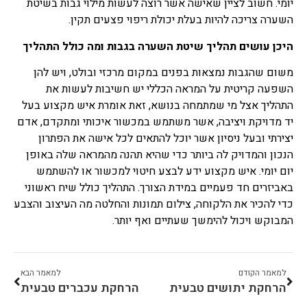
יומי. חשוב לציין שאישה אשר רוצה לעשות מילוי גבות בשיטת
השערה צריכה להיות בעלת יכולת ריפוי פצעים תקין.
היכן עושים תהליך שיטת השערה בגבות ומה כולל התהליך
משום שהגבות נמצאות בפנים במקום מרכזי ובולט, ויש להן
השפעה קריטית על המראה הכללי יש חשיבות לעשות את
התהליך אצל מי שמתמחה בנושא, זאת אומרת איש מקצוע בעל
יד מדויקת ויציבה, אשר משתמש במכשור איכותי ומתקדם, אדם
יצירתי ובעל ניסיון אשר יוכל להתאים לכל אישה את הפתרון
הנכון והמדויק לה ביותר כדי שהיא תהנה מהמראה שלה באופן
יום יומי. איש מקצוע ידע לבצע חיטוי למכשור או להשתמש
באביזרים חד פעמיים במידת הצורך. התהליך כולל שיח ראשוני
כדי להכיר את הלקוחה, צילום תמונות והחלטה מה העיצוב והצבע
המבוקש ויכול להימשך שעתיים ואף יותר.
למאמר הקודם
למאמר הבא
הרחקת יתושים טבעית
הרחקת עכברים טבעית