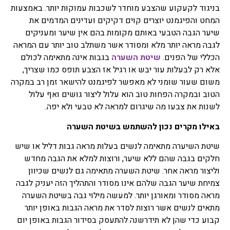
מרפא נמכרות בצורות שונות
בניגוד לקעקוע שהצבע מוחדר לשכבות עמוקות יותר. באמצעות
בצורה טבעית, מיובשים,
המחט והפיגמנט יוצרים קוים דקיקים ועדינים המדמים את
תמציות, טבליות, כמוסות,
שיער הגבה הטבעי באותם מקומות בהם אין שיער ומעניקים
אבקות, תה.
לגבה מראה יותר מלא ומסודר אשר משתלב טוב יותר עם המראה
הכללי של הפנים.
שיטת השערה
בגבות אינה מתאימה לכולם
פרחי באך
אלא רק לבעלות עור יבש או רגיל אז הצבע תופס כמו שצריך,
כל השיטות של טיפול
משום שעור שומני לא מאפשר לפיגמנט להישאר זמן רב במקרה
בתמציות פרחים או טיפות
שמהם מושתתת הנחת היסוד
הטוב ובמקרה הפחות טוב הוא עלול ליצור גושים ואף עלול
שלכל מחלה קיים המקור
לשנות את צבעו מה שיגרום למראה לא טבעי ולא יפה.
הנפשי וכל שינוי בו חשוב לא
פחות מהרובד הרפואי, טיפול
באילו מקרים נכון להשתמש בשיטת השערה
בפרחי באך או יותר נכון, לרוב
אפשר לומר בתמציות פרחי
שיטת השיערה מתאימה לנשים בעלות מראה גבות דליל או שיש
באך ולפעמים ניתן גם לומר
חלקים בגבה שהם ללא שיער, ורוצות למלא את הגבה מחדש
טיפות פרחי באך. השימוש
וליצור מראה אחר. שיטת השערה מתאימה גם לנשים שכיוון
בפרחי באך תמציות נועד
לטפל בעיקר בבעיות קשב
צמיחת שיער הגבה שלהם אינו מסודר והתהליך הזה יעניק לגבה
וריכוז, היפר אקטיביות, מתחים
מראה מסודר ומאורגן יותר. למעשה מילוי גבה בשיטת השערה
וחרדות, בעיות פוסט
מתאים לנשים אשר רוצות לסדר את מראה הגבות באופן יותר
טראומטיות ועוד בעיות רגשיות
קבוע כדי שהן לא תידרשנה להתעסק בסידור הגבות באופן יום
אחרות בעיקר.