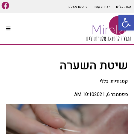
קצת עלינו
יצירת קשר
פרסמו אצלנו
פתח סרגל נגישות
עמוד הבית
סוגי טיפולים אלטרנטיביים
שיטת השערה
קיים מגוון רב של סוגי טיפולים
אלטרנטיביים המתאימים למרבית
הבעיות והתופעות הגופניות
קטגוריות:
כללי
והנפשיות, שיטות הרפואה
האלטרנטיבית הרבות יכולות
לבלבל לכן חשוב לפנות ליעוץ
ספטמבר 6, 2021
10:10 AM
אינדיווידואלי ומותאם אישית
לכל אדם על מנת להפיק את
התועלת המרבית מהטיפול,
במאמר זה נפרט מספר סוגי
רפואה אלטרנטיביים הנפוצים
ומוכרים בתחום.