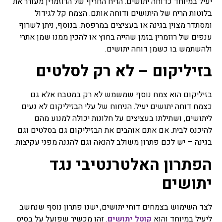
יעיל במיוחד כדוחה יתושים. הריח החריף של הרוזמרין מעורר את
בלוטות הריח של היתושים ודוחה אותם. הצמח קל לגידול
ומסתדר מצוין בגינה או בעציצים במרפסת. בנוסף, ניתן לשרוף
ענפים של רוזמרין בזמן שהייה בחוץ או להכין ממנו שמן אתרי
ולהשתמש בו כשמן דוחה יתושים.
בזיליקום – לא רק לסלטים
בזיליקום הוא צמח נוסף שמשמש לא רק במטבח אלא גם
כצמח דוחה יתושים יעיל. הניחוח של עלי הבזיליקום לא נעים
ליתושים, ושתילתו בעציצים על חלונות יכולה למנוע מהם
להיכנס לבית. אם אתם אוהבים את הבזיליקום גם בסלטים וגם
בגינה – יש לכם פתרון משולב להנאה וגם להגנה מפני עקיצות.
הפתרון האלטרנטיבי נגד
יתושים
לצד השימוש בצמחים דוחי יתושים, ישנו פתרון נוסף שנחשב
ליעיל במיוחד והוא
קוטל יתושים
. זהו מכשיר שפועל על בסיס