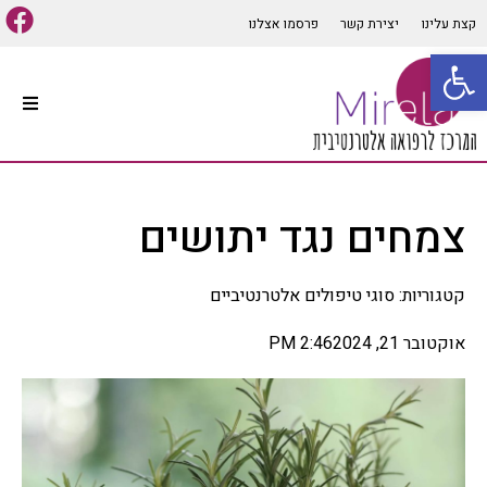
קצת עלינו
יצירת קשר
פרסמו אצלנו
פתח סרגל נגישות
עמוד הבית
סוגי טיפולים אלטרנטיביים
צמחים נגד יתושים
קיים מגוון רב של סוגי טיפולים
אלטרנטיביים המתאימים למרבית
הבעיות והתופעות הגופניות
קטגוריות:
סוגי טיפולים אלטרנטיביים
והנפשיות, שיטות הרפואה
האלטרנטיבית הרבות יכולות
לבלבל לכן חשוב לפנות ליעוץ
אוקטובר 21, 2024
2:46 PM
אינדיווידואלי ומותאם אישית
לכל אדם על מנת להפיק את
התועלת המרבית מהטיפול,
במאמר זה נפרט מספר סוגי
רפואה אלטרנטיביים הנפוצים
ומוכרים בתחום.