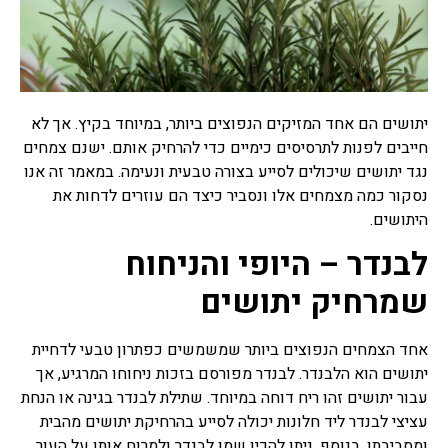
רפואה סינית
תרופות סבתא
תרופות סבתא הם שם מקובל
יתושים הם אחד המזיקים הנפוצים ביותר, במיוחד בקיץ. אך לא
לרפואה עממית על פי מסורת
רבת שנים שעברה מאם לבת,
חייבים לפנות לתרסיסים כימיים כדי להרחיק אותם. ישנם צמחים
מרבית מתרופות הסבתא
נגד יתושים שיכולים לסייע בצורה טבעית ונעימה. במאמר זה אנו
מיוחסות למזון, חומרים
נסקור כמה מצמחים אלו ונסביר כיצד הם עוזרים לדחות את
למריחה וסוגי טיפולים שונים,
היתושים.
ישנן תרופות סבתא שעובדות
ואפילו נבדקו מחקרית וישנן
לבנדר – היופי והניחוח
תרופות סבתא שעובדות פחות
או לא עובדות בכלל ואפילו
שמרחיק יתושים
מסוכנות.
צמחי מרפא
אחד הצמחים הנפוצים ביותר שמשמשים כפתרון טבעי לדחיית
צמחי מרפא זה שם כולל לכל
יתושים הוא הלבנדר. לבנדר מפורסם בזכות ניחוחו המרגיע, אך
הצמחים או חלק מצמח העלים,
עבור יתושים זהו ריח דוחה במיוחד. שתילת לבנדר בגינה או הנחת
זרעים, שורשים, פרחים,
עציצי לבנדר ליד חלונות יכולה לסייע בהרחיקת יתושים מהבית
קליפות, המשמשים כתרופות
צמחיות, פורמולות צמחי
ומסביבתו. בנוסף, ניתן להכין שמן לבנדר ולמרוח אותו על העור