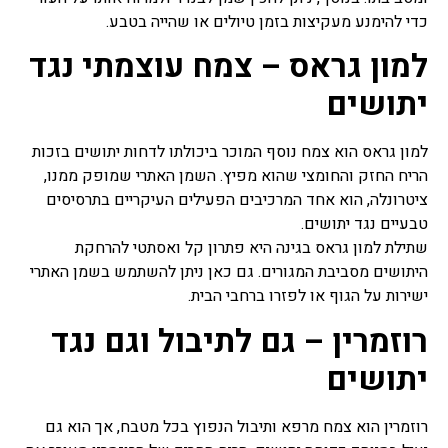
מרפא נמכרות בצורות שונות
כדי להימנע מעקיצות בזמן טיולים או שהייה בטבע.
בצורה טבעית, מיובשים,
תמציות, טבליות, כמוסות,
למון גראס – צמח עוצמתי נגד
אבקות, תה.
יתושים
פרחי באך
כל השיטות של טיפול
למון גראס הוא צמח נוסף המוכר ביכולתו לדחות יתושים בזכות
בתמציות פרחים או טיפות
הריח החזק והחומצי שהוא מפיץ. השמן האתרי שמופק ממנו,
שמהם מושתתת הנחת היסוד
ציטרונלה, הוא אחד המרכיבים הפעילים העיקריים בתרסיסים
שלכל מחלה קיים המקור
הנפשי וכל שינוי בו חשוב לא
טבעיים נגד יתושים.
פחות מהרובד הרפואי, טיפול
שתילת למון גראס בגינה היא פתרון קל ואסתטי להרחקת
בפרחי באך או יותר נכון, לרוב
היתושים מסביבת המגורים. גם כאן ניתן להשתמש בשמן האתרי
אפשר לומר בתמציות פרחי
ישירות על הגוף או לפזרו ברחבי הבית.
באך ולפעמים ניתן גם לומר
טיפות פרחי באך. השימוש
רוזמרין – גם לתיבול וגם נגד
בפרחי באך תמציות נועד
לטפל בעיקר בבעיות קשב
יתושים
וריכוז, היפר אקטיביות, מתחים
וחרדות, בעיות פוסט
טראומטיות ועוד בעיות רגשיות
רוזמרין הוא צמח מרפא ותיבול הנפוץ בכל מטבח, אך הוא גם
אחרות בעיקר.