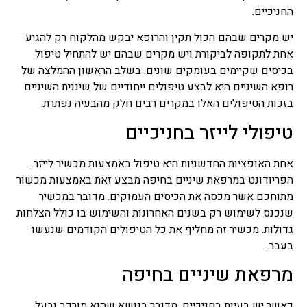
מרפא נמכרות בצורות שונות
החניכיים.
בצורה טבעית, מיובשים,
תמציות, טבליות, כמוסות,
יש מקרים שבהם הכול תקין והרופא יבקש מהלקוח רק להגיע
אבקות, תה.
אחת לתקופה לביקורת ויש מקרים שבהם יש להתחיל טיפול
בכיסים שקיימים בעומקים שונים. בשלב הראשון ההמלצה של
פרחי באך
רופא השיניים היא לבצע טיפולים ייחודיים של שיננית השיניים.
כל השיטות של טיפול
בזכות הטיפולים האלו במקרים רבים חלק מהבעיה נפתרת.
בתמציות פרחים או טיפות
שמהם מושתתת הנחת היסוד
טיפולי לייזר בחניכיים
שלכל מחלה קיים המקור
הנפשי וכל שינוי בו חשוב לא
אחת האופציות החדשניות היא טיפול באמצעות מכשיר לייזר.
פחות מהרובד הרפואי, טיפול
בפרחי באך או יותר נכון, לרוב
הפריודונט במרפאת שיניים בחיפה מבצע זאת באמצעות מכשור
אפשר לומר בתמציות פרחי
מתוחכם אשר מכסה את הכיסים העמוקים. מדובר במכשיר
באך ולפעמים ניתן גם לומר
שנכנס לשימוש רק בשנים האחרונות והשימוש בו כולל הצלחות
טיפות פרחי באך. השימוש
גדולות. מכשיר זה מחליף את כל הטיפולים הקודמים שנעשו
בפרחי באך תמציות נועד
לטפל בעיקר בבעיות קשב
בעבר.
וריכוז, היפר אקטיביות, מתחים
מרפאת שיניים בחיפה
וחרדות, בעיות פוסט
טראומטיות ועוד בעיות רגשיות
אחרות בעיקר.
כאשר יש בעיות בחניכיים, מדובר בנושא שהוא מורכב ובעל