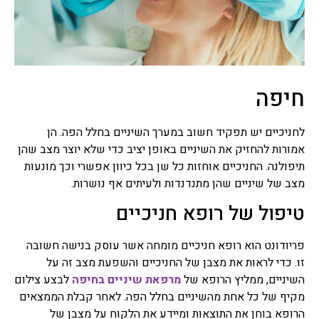
רפואה סינית
תרופות סבתא
תרופות סבתא הם שם מקובל
לרפואה עממית על פי מסורת
חיפה
רבת שנים שעברה מאם לבת,
מרבית מתרופות הסבתא
מיוחסות למזון, חומרים
לחניכיים יש תפקיד חשוב במערך השיניים בחלל הפה. הן
למריחה וסוגי טיפולים שונים,
אמורות להחזיק את השיניים באופן יציב כדי שלא יוצר מצב שהן
ישנן תרופות סבתא שעובדות
תיפולנה. החניכיים אוחזות כל שן בכל כיוון אפשרי וכך מונעות
ואפילו נבדקו מחקרית וישנן
מצב של שיניים שהן מתנדנדות ולעיתים אף נושרות.
תרופות סבתא שעובדות פחות
או לא עובדות בכלל ואפילו
טיפול של רופא חניכיים
מסוכנות.
פריודונט הוא רופא חניכיים מומחה אשר עוסק בנישה חשובה
צמחי מרפא
זו. כדי לראות את מצבן של החניכיים והשפעת מצב זה על
צמחי מרפא זה שם כולל לכל
הצמחים או חלק מצמח העלים,
השיניים, ממליץ הרופא של
מרפאת שיניים בחיפה
לבצע צילום
זרעים, שורשים, פרחים,
מקיף של כל אחת מהשיניים בחלל הפה. לאחר קבלת הממצאים
קליפות, המשמשים כתרופות
הרופא בוחן את התוצאות ומיידע את הלקוח על מצבן של
צמחיות, פורמולות צמחי