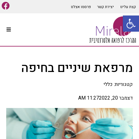
קצת עלינו
יצירת קשר
פרסמו אצלנו
פתח סרגל נגישות
עמוד הבית
סוגי טיפולים אלטרנטיביים
מרפאת שיניים בחיפה
קיים מגוון רב של סוגי טיפולים
אלטרנטיביים המתאימים למרבית
הבעיות והתופעות הגופניות
קטגוריות:
כללי
והנפשיות, שיטות הרפואה
האלטרנטיבית הרבות יכולות
לבלבל לכן חשוב לפנות ליעוץ
דצמבר 20, 2022
11:27 AM
אינדיווידואלי ומותאם אישית
לכל אדם על מנת להפיק את
התועלת המרבית מהטיפול,
במאמר זה נפרט מספר סוגי
רפואה אלטרנטיביים הנפוצים
ומוכרים בתחום.