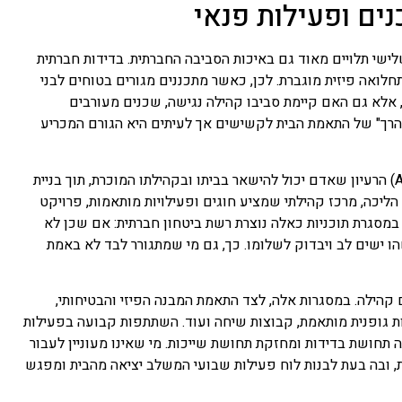
ים ופעילות פנאי
לישי תלויים מאוד גם באיכות הסביבה החברתית. בדידות חברתית
תחלואה פיזית מוגברת. לכן, כאשר מתכננים מגורים בטוחים לבני
אלא גם האם קיימת סביבו קהילה נגישה, שכנים מעורבים
ק הרך" של התאמת הבית לקשישים אך לעיתים היא הגורם המכריע
אחד המודלים שנחקרו בעולם הוא "הזדקנות במקום" (Aging in Place) הרעיון שאדם יכול להישאר בביתו ובקהילתו המוכרת, תוך בניית
ליכה, מרכז קהילתי שמציע חוגים ופעילויות מותאמות, פרויקט
מסגרת תוכניות כאלה נוצרת רשת ביטחון חברתית: אם שכן לא
ו ישים לב ויבדוק לשלומו. כך, גם מי שמתגורר לבד לא באמת
 קהילה. במסגרות אלה, לצד התאמת המבנה הפיזי והבטיחותי,
לות גופנית מותאמת, קבוצות שיחה ועוד. השתתפות קבועה בפעילות
ה תחושת בדידות ומחזקת תחושת שייכות. מי שאינו מעוניין לעבור
ת, ובה בעת לבנות לוח פעילות שבועי המשלב יציאה מהבית ומפגש