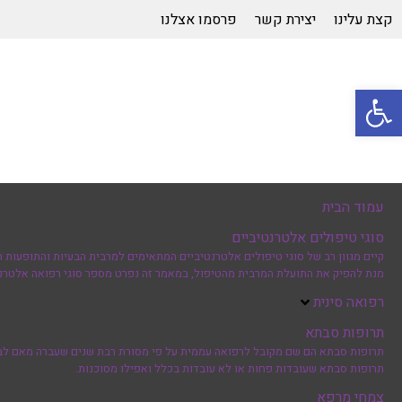
קצת עלינו
יצירת קשר
פרסמו אצלנו
פתח סרגל נגישות
עמוד הבית
סוגי טיפולים אלטרנטיביים
קיים מגוון רב של סוגי טיפולים אלטרנטיביים המתאימים למרבית הבעיות והתופעות ה
מנת להפיק את התועלת המרבית מהטיפול, במאמר זה נפרט מספר סוגי רפואה אלטרנט
רפואה סינית
תרופות סבתא
תרופות סבתא הם שם מקובל לרפואה עממית על פי מסורת רבת שנים שעברה מאם לבת, 
תרופות סבתא שעובדות פחות או לא עובדות בכלל ואפילו מסוכנות.
צמחי מרפא