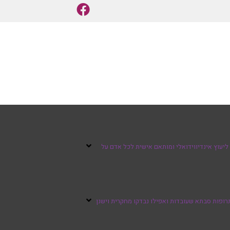
ליעוץ אינדיווידואלי ומותאם אישית לכל אדם על
רופות סבתא שעובדות ואפילו נבדקו מחקרית וישנן