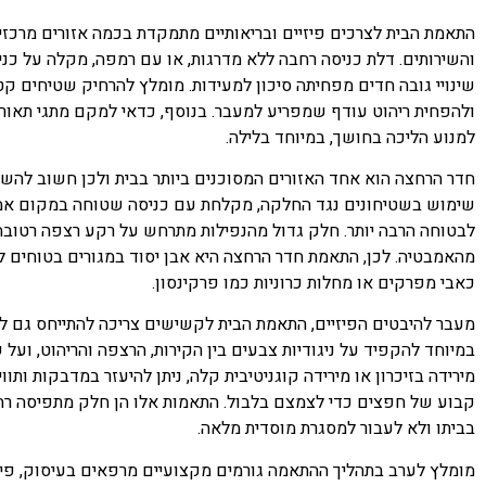
התאמת הבית לצרכים פיזיים ובריאותיים מתמקדת בכמה אזורים מרכזיי
והשירותים. דלת כניסה רחבה ללא מדרגות, או עם רמפה, מקלה על כניס
שינויי גובה חדים מפחיתה סיכון למעידות. מומלץ להרחיק שטיחים ק
ולהפחית ריהוט עודף שמפריע למעבר. בנוסף, כדאי למקם מתגי תאורה
למנוע הליכה בחושך, במיוחד בלילה.
חדר הרחצה הוא אחד האזורים המסוכנים ביותר בבית ולכן חשוב להשק
שימוש בשטיחונים נגד החלקה, מקלחת עם כניסה שטוחה במקום אמבט
לבטוחה הרבה יותר. חלק גדול מהנפילות מתרחש על רקע רצפה רטובה,
מהאמבטיה. לכן, התאמת חדר הרחצה היא אבן יסוד במגורים בטוחים ל
כאבי מפרקים או מחלות כרוניות כמו פרקינסון.
מעבר להיבטים הפיזיים, התאמת הבית לקשישים צריכה להתייחס גם למ
במיוחד להקפיד על ניגודיות צבעים בין הקירות, הרצפה והריהוט, ועל
מירידה בזיכרון או מירידה קוגניטיבית קלה, ניתן להיעזר במדבקות ותווי
קבוע של חפצים כדי לצמצם בלבול. התאמות אלו הן חלק מתפיסה רח
בביתו ולא לעבור למסגרת מוסדית מלאה.
מומלץ לערב בתהליך ההתאמה גורמים מקצועיים מרפאים בעיסוק, פיזי