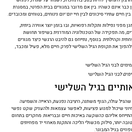
הרצון להמשיך לחיות בסביבה מוכרת, לשמור על שגרה, לפגוש
 כבר אינם כשהיו. בין אם מדובר במגורים בבית הפרטי, במסגרת
ן חיים עתירי סיכונים לבין חיי יום־יום נינוחים, בטוחים ומכובדים.
פני נפילות ותקלות רפואיות, ובו בזמן יוצר אווירה ביתית,
ורים, מה תפקידה של הטכנולוגיה המודרנית בשיפור תחושת
ית וקהילתית. בנוסף, נתייחס גם להיבט הרגשי כיצד מגורים
ולהפוך את תקופת הגיל השלישי לפרק חיים מלא, פעיל ומכבד,
ימים לבני הגיל השלישי
ותיים בגיל השלישי
שהגיל עולה, הגוף משתנה, היציבה נפגעת, הראייה והשמיעה
חיוני שיכול למנוע פציעות, לאפשר עצמאות ולהעניק שקט נפשי
 להתייחס אליהם כהשקעה באיכות חיים ובבריאות. מחקרים בתחום
ובה יותר, סילוק מכשולי הליכה והתקנת מאחזי יד מפחיתים
וזים בגיל המבוגר.