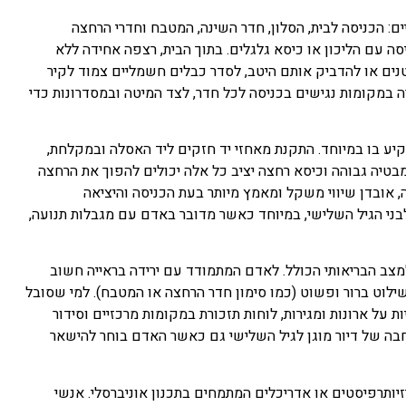
ם: הכניסה לבית, הסלון, חדר השינה, המטבח וחדרי הרחצה
ה עם הליכון או כיסא גלגלים. בתוך הבית, רצפה אחידה ללא
טנים או להדביק אותם היטב, לסדר כבלים חשמליים צמוד לקיר
 במקומות נגישים בכניסה לכל חדר, לצד המיטה ובמסדרונות כדי
יע בו במיוחד. התקנת מאחזי יד חזקים ליד האסלה ובמקלחת,
יה גבוהה וכיסא רחצה יציב כל אלה יכולים להפוך את הרחצה
 אובדן שיווי משקל ומאמץ מיותר בעת הכניסה והיציאה
בני הגיל השלישי, במיוחד כאשר מדובר באדם עם מגבלות תנועה,
צב הבריאותי הכולל. לאדם המתמודד עם ירידה בראייה חשוב
 שילוט ברור ופשוט (כמו סימון חדר הרחצה או המטבח). למי שסובל
ות על ארונות ומגירות, לוחות תזכורת במקומות מרכזיים וסידור
בה של דיור מוגן לגיל השלישי גם כאשר האדם בוחר להישאר
ותרפיסטים או אדריכלים המתמחים בתכנון אוניברסלי. אנשי