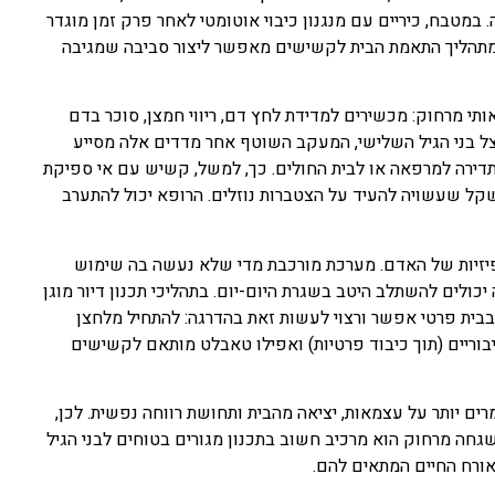
 במטבח, כיריים עם מנגנון כיבוי אוטומטי לאחר פרק זמן מוגדר
מתהליך התאמת הבית לקשישים מאפשר ליצור סביבה שמגיבה
 מרחוק: מכשירים למדידת לחץ דם, ריווי חמצן, סוכר בדם
צל בני הגיל השלישי, המעקב השוטף אחר מדדים אלה מסייע
דירה למרפאה או לבית החולים. כך, למשל, קשיש עם אי ספיקת
שקל שעשויה להעיד על הצטברות נוזלים. הרופא יכול להתערב
והפיזיות של האדם. מערכת מורכבת מדי שלא נעשה בה שימוש
ולים להשתלב היטב בשגרת היום-יום. בתהליכי תכנון דיור מוגן
בבית פרטי אפשר ורצוי לעשות זאת בהדרגה: להתחיל מלחצן
וריים (תוך כיבוד פרטיות) ואפילו טאבלט מותאם לקשישים
ם יותר על עצמאות, יציאה מהבית ותחושת רווחה נפשית. לכן,
גחה מרחוק הוא מרכיב חשוב בתכנון מגורים בטוחים לבני הגיל
אורח החיים המתאים להם.