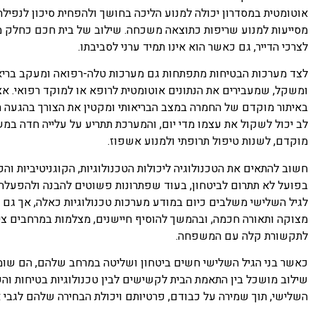
אוטומטית במסדרון יכולה למנוע הליכה בחושך ולהפחית סיכון לנפילה.
מסייעות למנוע שריפות כתוצאה משכחה. שילוב של בית חכם כחלק 
לצרכי הדייר, גם כאשר הוא אינו תמיד ערני לסביבתו.
לצד מערכות הבטיחות מתפתחות גם מערכות טלה-רפואה ומעקב בריאותי
ומשקל, שמעבירים את הנתונים אוטומטית לרופא או למוקד רפואי. א
באיתור מוקדם של החמרה במצב הבריאותי ומקטין את הצורך בהגעה ת
לב יכול לשקול את עצמו מדי יום, והמערכת תתריע על עלייה חדה במ
מוקדם, לשנות טיפול תרופתי ולמנוע אשפוז.
חשוב להתאים את הטכנולוגיה ליכולות הטכנולוגיות, הקוגניטיביות 
בפועל לא תתרום לביטחון, בעוד שפתרונות פשוטים להבנה ולהפעלה יכ
לגיל השלישי משלבים כיום במודע מערכות טכנולוגיות כאלה, אך גם 
מצוקה ותאורה חכמה, ובהמשך להוסיף חיישנים, מצלמות במרחבים ציב
לתקשורת קלה עם המשפחה.
כאשר בני הגיל השלישי חשים ביטחון ושליטה במרחב שלהם, הם שומרי
שילוב מושכל בין התאמת הבית לקשישים לבין טכנולוגיות בטיחות והש
השלישי, תוך שמירה על כבודם, פרטיותם ויכולת הבחירה שלהם לגבי 