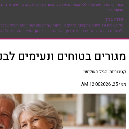
צמחי מרפא זה שם כולל לכל הצמחים או חלק מצמח העלים, זרעים, שורשים, פרחים, ק
אבקות, תה.
פרחי באך
כל השיטות של טיפול בתמציות פרחים או טיפות שמהם מושתתת הנחת היסוד שלכל מחלה
ולפעמים ניתן גם לומר טיפות פרחי באך. השימוש בפרחי באך תמציות נועד לטפל בעיק
מגורים בטוחים ונעימים לבנ
קטגוריות:
הגיל השלישי
מאי 25, 2026
12:00 AM