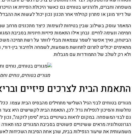
ותאורה שאינה מספקת. לצד אלו מתווספים צרכים רגשיים וחברתיים: 
משפחה וחברים, ולהרגיש בטוחים גם כאשר היכולת הפיזית או הזיכרון
של דיור מוגן או פתרון קהילתי אחר תכנון נכון יכול לעשות את ההבדל בי
המאמר עוסק בשילוב שבין בטיחות לנעימות: כיצד מתכננים מרחב שמגן מ
חמימה ונעימה לחיים. נבחן אילו התאמות פיזיות חיוניות בסביבת המג
הביטחון, ואיך אפשר לשמר עצמאות מבלי לוותר על רשת תמיכה משפחת
מתאימים יכולים לתרום לתחושת משמעות, לשמחה ולחיבור בין-דורי, 
ולא רק לשלב של התמודדות עם מגבלות.
מגורים בטוחים, נוחים וחמ
התאמת הבית לצרכים פיזיים ובריא
מגורים בטוחים לבני הגיל השלישי מתחילים מהבסיס הבית עצמו. ככל 
נחלשות והסיכון לנפילות גדל. לכן, התאמת הבית לקשישים היא צעד 
גם לבני המשפחה. במקום לראות בשינויים בבית "סימן לזקנה", נכון
הגרונטולוגיה מראים ששינויים פשוטים בסביבת המגורים כמו תאורה ט
משמעותית את שיעור הנפילות בבית, שהן אחת הסיבות השכיחות לאשפ