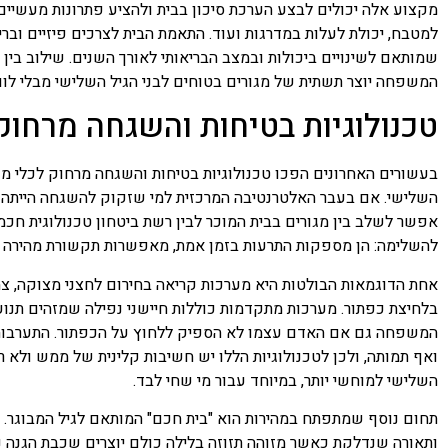
מקצוע אלה יכולים לבצע הערכת סיכון בבית ולהציע פתרונות מעשיים 
למטבח, יכולת לעלות במדרגות ועוד. התאמת הבית לצרכים פיזיים ובר
שמותאם לשינויים ביכולות ובמצב הבריאותי לאורך השנים. שילוב בין
המשפחה יוצר תשתית של מגורים בטוחים לבני הגיל השלישי מבלי לוותר
טכנולוגיות בטיחות והשגחה מרחוק
בעשורים האחרונים הפכו טכנולוגיות בטיחות והשגחה מרחוק לכלי מש
השלישי. אם בעבר האלטרנטיבה המרכזית למי שזקוק להשגחה הייתה מע
אפשר לשלב בין מגורים בבית המוכר לבין רשת ביטחון טכנולוגית חכמ
להשלימה: הן מספקות התרעות בזמן אמת, מאפשרות תקשורת מהירה ו
אחת הדוגמאות הבולטות היא מערכות קריאה בחירום לחצני מצוקה, 
בלחיצת כפתור. מערכות מתקדמות כוללות חיישני נפילה שמזהים תנועה
המשפחה גם אם האדם עצמו לא הספיק ללחוץ על הכפתור. התערבות 
ואף תמותה, ולכן לטכנולוגיות הללו יש חשיבות קלינית של ממש ולא ר
השלישי למוחשי יותר, במיוחד עבור מי שחי לבד.
תחום נוסף שמתפתח במהירות הוא "בית חכם" המותאם לגיל המבוגר. חי
ותאורה שנדלקת כאשר מזוהה תזוזה בלילה כולם יוצרים שכבת הגנה נ