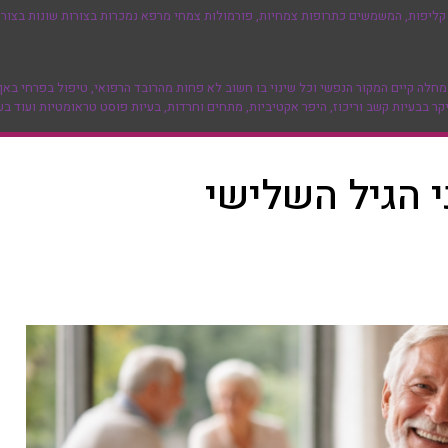
ליפות, המשמשים כתרופות צמחיות, פורמולות צמחי מרפא נמכרות בצורות שונות בצורה 
 קיים המקור הנפשי וכל שינוי בו חשוב לא פחות מהרובד הרפואי, טיפול בפרחי באך א
ר בבעיות קשב וריכוז, היפר אקטיביות, מתחים וחרדות, בעיות פוסט טראומטיות ועוד בע
י הגיל השלישי