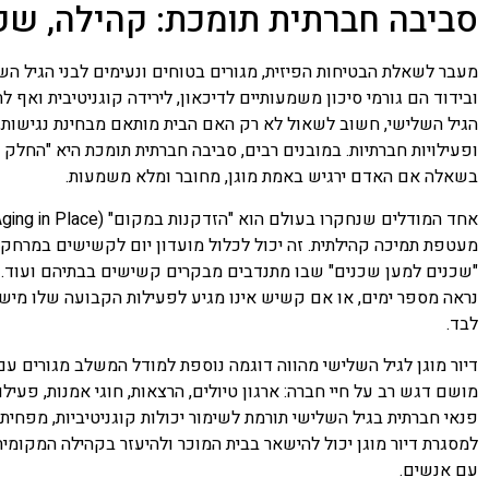
סביבה חברתית תומכת: קהילה, שכנ
מעבר לשאלת הבטיחות הפיזית, מגורים בטוחים ונעימים לבני הגיל הש
ובידוד הם גורמי סיכון משמעותיים לדיכאון, לירידה קוגניטיבית ואף ל
הגיל השלישי, חשוב לשאול לא רק האם הבית מותאם מבחינת נגישות, 
ופעילויות חברתיות. במובנים רבים, סביבה חברתית תומכת היא "החל
בשאלה אם האדם ירגיש באמת מוגן, מחובר ומלא משמעות.
מעטפת תמיכה קהילתית. זה יכול לכלול מועדון יום לקשישים במרחק ה
"שכנים למען שכנים" שבו מתנדבים מבקרים קשישים בבתיהם ועוד. ב
נראה מספר ימים, או אם קשיש אינו מגיע לפעילות הקבועה שלו מישה
לבד.
דיור מוגן לגיל השלישי מהווה דוגמה נוספת למודל המשלב מגורים עם
מושם דגש רב על חיי חברה: ארגון טיולים, הרצאות, חוגי אמנות, פעי
פנאי חברתית בגיל השלישי תורמת לשימור יכולות קוגניטיביות, מפחית
למסגרת דיור מוגן יכול להישאר בבית המוכר ולהיעזר בקהילה המקומי
עם אנשים.