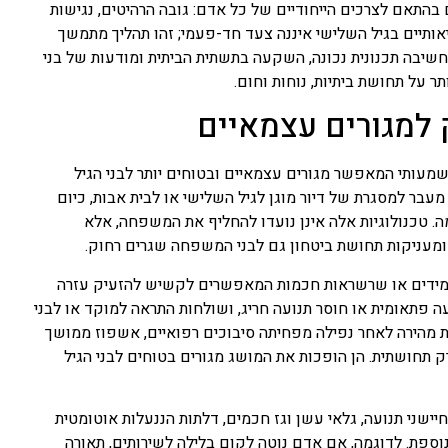
בהתאם לצרכים הייחודיים של כל אדם: גובה הרהיטים, נגישות
יאותיים בגיל השלישי איננה צעד חד-פעמי; זהו תהליך מתמשך
 חשיבה תכנונית נכונה, השקעה בתשתית הביתית ומודעות של בני
 על תחושת ביתיות, נוחות וחום.
 למגורים עצמאיים
מעותי המאפשר מגורים עצמאיים ובטוחים יותר לבני הגיל
בר למסגרת של דיור מוגן לגיל השלישי או לבית אבות, כיום
ה. טכנולוגיות אלה אינן נועדו להחליף את המשפחה, אלא
מעניקות תחושת ביטחון גם לבני המשפחה שגרים רחוק.
צמידים או שרשראות חכמות המאפשרים לקשיש להזעיק עזרה
 פתאומית או חוסר תנועה חריג, ושולחות התראה למוקד או לבני
מהירה לאחר נפילה מפחיתה סיבוכים רפואיים, אשפוז ממושך
ק תחושתית. הן הופכות את המושג מגורים בטוחים לבני הגיל
ישני תנועה, גלאי עשן וגז חכמים, דלתות הננעלות אוטומטית
וספת. לדוגמה, אם אדם נוטה לקום בלילה לשירותים, תאורה