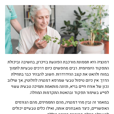
רפואה סינית
תרופות סבתא
תרופות סבתא הם שם מקובל
לרפואה עממית על פי מסורת
רבת שנים שעברה מאם לבת,
מרבית מתרופות הסבתא
מיוחסות למזון, חומרים
למריחה וסוגי טיפולים שונים,
ישנן תרופות סבתא שעובדות
ואפילו נבדקו מחקרית וישנן
דמנציה היא תסמונת מורכבת הפוגעת בזיכרון, בחשיבה וביכולת
תרופות סבתא שעובדות פחות
התפקוד היומיומית. רבים מחפשים כיום דרכים טבעיות לתמוך
או לא עובדות בכלל ואפילו
במוח ולהאט את קצב ההידרדרות. חשוב להבהיר כבר בתחילת
מסוכנות.
הדרך: אין כיום טיפול טבעי שמרפא דמנציה לחלוטין, אך שילוב
נכון של אורח חיים בריא, תזונה מותאמת ותמיכה טבעית עשוי
צמחי מרפא
לסייע בשימור תפקוד ובהאטת התקדמות המחלה.
צמחי מרפא זה שם כולל לכל
הצמחים או חלק מצמח העלים,
במאמר זה נבין מהי דמנציה, מהם התסמינים, מהם הגורמים
זרעים, שורשים, פרחים,
האפשריים, כיצד מאבחנים אותה, ואילו כלים טבעיים יכולים
קליפות, המשמשים כתרופות
צמחיות, פורמולות צמחי