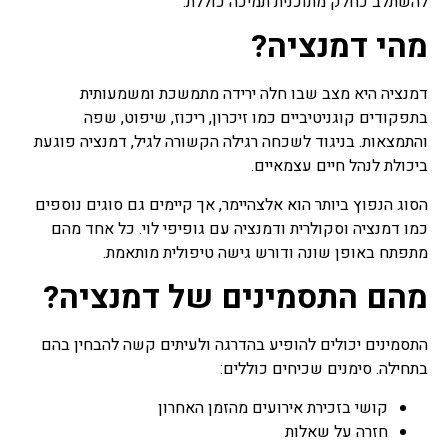
להשתלב כחלק מתוכנית תמיכה כוללת.
מרפא נמכרות בצורות שונות
בצורה טבעית, מיובשים,
מהי דמנציה?
תמציות, טבליות, כמוסות,
אבקות, תה.
דמנציה היא מצב שבו חלה ירידה מתמשכת ומשמעותית
בתפקודים קוגניטיביים כמו זיכרון, ריכוז, שיפוט, שפה
פרחי באך
והתמצאות. בניגוד לשכחה רגילה הקשורה לגיל, דמנציה פוגעת
כל השיטות של טיפול
בתמציות פרחים או טיפות
ביכולת לנהל חיים עצמאיים.
שמהם מושתתת הנחת היסוד
שלכל מחלה קיים המקור
הסוג הנפוץ ביותר הוא אלצהיימר, אך קיימים גם סוגים נוספים
הנפשי וכל שינוי בו חשוב לא
כמו דמנציה וסקולרית ודמנציה עם גופיפי לוי. כל אחד מהם
פחות מהרובד הרפואי, טיפול
מתפתח באופן שונה ודורש גישה טיפולית מותאמת.
בפרחי באך או יותר נכון, לרוב
אפשר לומר בתמציות פרחי
מהם התסמינים של דמנציה?
באך ולפעמים ניתן גם לומר
טיפות פרחי באך. השימוש
בפרחי באך תמציות נועד
התסמינים יכולים להופיע בהדרגה ולעיתים קשה להבחין בהם
לטפל בעיקר בבעיות קשב
בתחילה. סימנים שכיחים כוללים:
וריכוז, היפר אקטיביות, מתחים
וחרדות, בעיות פוסט
קושי בזכירת אירועים מהזמן האחרון
טראומטיות ועוד בעיות רגשיות
אחרות בעיקר.
חזרה על שאלות