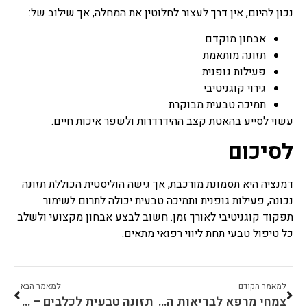
נכון להיום, אין דרך לעצור לחלוטין את המחלה, אך שילוב של:
אבחון מוקדם
תזונה מותאמת
פעילות גופנית
גירוי קוגניטיבי
תמיכה טבעית מבוקרת
עשוי לסייע בהאטת קצב ההידרדרות ולשפר איכות חיים.
לסיכום
דמנציה היא תסמונת מורכבת, אך גישה הוליסטית הכוללת תזונה
נכונה, פעילות גופנית ותמיכה טבעית יכולה לתרום לשימור
תפקוד קוגניטיבי לאורך זמן. חשוב לבצע אבחון מקצועי ולשלב
כל טיפול טבעי תחת ליווי רפואי מתאים.
למאמר הקודם
למאמר הבא
צמחי מרפא לבריאות החניכיים – חיזוק טבעי לשמירה על הפה
תזונה טבעית לכלבים – איך בוחרים נכון ומה חשוב לדעת?