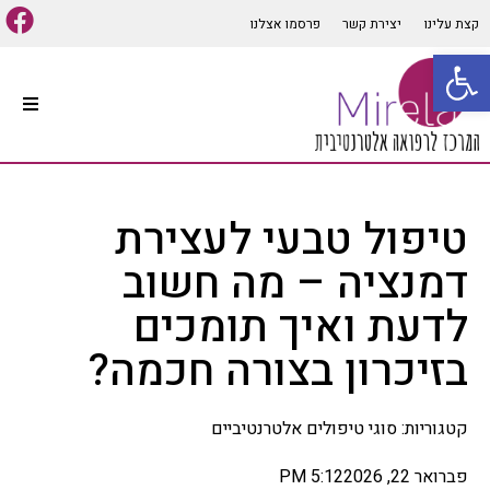
קצת עלינו
יצירת קשר
פרסמו אצלנו
פתח סרגל נגישות
עמוד הבית
סוגי טיפולים אלטרנטיביים
טיפול טבעי לעצירת
קיים מגוון רב של סוגי טיפולים
אלטרנטיביים המתאימים למרבית
דמנציה – מה חשוב
הבעיות והתופעות הגופניות
והנפשיות, שיטות הרפואה
לדעת ואיך תומכים
האלטרנטיבית הרבות יכולות
לבלבל לכן חשוב לפנות ליעוץ
בזיכרון בצורה חכמה?
אינדיווידואלי ומותאם אישית
לכל אדם על מנת להפיק את
התועלת המרבית מהטיפול,
במאמר זה נפרט מספר סוגי
קטגוריות:
סוגי טיפולים אלטרנטיביים
רפואה אלטרנטיביים הנפוצים
ומוכרים בתחום.
פברואר 22, 2026
5:12 PM