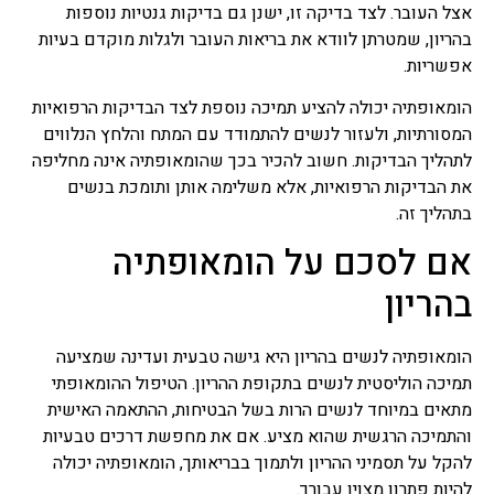
אצל העובר. לצד בדיקה זו, ישנן גם בדיקות גנטיות נוספות
בהריון, שמטרתן לוודא את בריאות העובר ולגלות מוקדם בעיות
אפשריות.
הומאופתיה יכולה להציע תמיכה נוספת לצד הבדיקות הרפואיות
המסורתיות, ולעזור לנשים להתמודד עם המתח והלחץ הנלווים
לתהליך הבדיקות. חשוב להכיר בכך שהומאופתיה אינה מחליפה
את הבדיקות הרפואיות, אלא משלימה אותן ותומכת בנשים
בתהליך זה.
אם לסכם על הומאופתיה
בהריון
הומאופתיה לנשים בהריון היא גישה טבעית ועדינה שמציעה
תמיכה הוליסטית לנשים בתקופת ההריון. הטיפול ההומאופתי
מתאים במיוחד לנשים הרות בשל הבטיחות, ההתאמה האישית
והתמיכה הרגשית שהוא מציע. אם את מחפשת דרכים טבעיות
להקל על תסמיני ההריון ולתמוך בבריאותך, הומאופתיה יכולה
להיות פתרון מצוין עבורך.