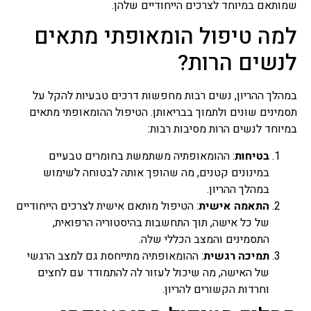
שמותאם במיוחד לצרכים הייחודיים שלהן.
מרפא נמכרות בצורות שונות
בצורה טבעית, מיובשים,
למה טיפול הומאופתי מתאים
תמציות, טבליות, כמוסות,
אבקות, תה.
לנשים הרות?
פרחי באך
במהלך ההריון, נשים רבות מחפשות דרכים טבעיות להקל על
כל השיטות של טיפול
תסמינים שונים ולתמוך בבריאותן. הטיפול ההומאופתי מתאים
בתמציות פרחים או טיפות
שמהם מושתתת הנחת היסוד
במיוחד לנשים הרות מסיבות רבות:
שלכל מחלה קיים המקור
הנפשי וכל שינוי בו חשוב לא
בטיחות
: ההומאופתיה משתמשת בחומרים טבעיים
פחות מהרובד הרפואי, טיפול
במינונים קטנים, מה שהופך אותה לבטוחה לשימוש
בפרחי באך או יותר נכון, לרוב
במהלך ההריון.
אפשר לומר בתמציות פרחי
התאמה אישית
: הטיפול מותאם אישית לצרכים הייחודיים
באך ולפעמים ניתן גם לומר
טיפות פרחי באך. השימוש
של כל אישה, תוך התחשבות בהיסטוריה הרפואית,
בפרחי באך תמציות נועד
התסמינים והמצב הכללי שלה.
לטפל בעיקר בבעיות קשב
תמיכה רגשית
: ההומאופתיה מתייחסת גם למצב הרגשי
וריכוז, היפר אקטיביות, מתחים
של האישה, מה שיכול לעזור לה להתמודד עם לחצים
וחרדות, בעיות פוסט
טראומטיות ועוד בעיות רגשיות
וחרדות הקשורים להריון.
אחרות בעיקר.