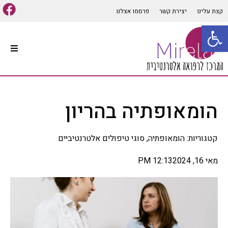
קצת עלינו
יצירת קשר
פרסמו אצלנו
פתח סרגל נגישות
עמוד הבית
סוגי טיפולים אלטרנטיביים
הומאופתיה בהריון
קיים מגוון רב של סוגי טיפולים
אלטרנטיביים המתאימים למרבית
הבעיות והתופעות הגופניות
קטגוריות:
הומאופתיה
,
סוגי טיפולים אלטרנטיביים
והנפשיות, שיטות הרפואה
האלטרנטיבית הרבות יכולות
לבלבל לכן חשוב לפנות ליעוץ
מאי 16, 2024
12:13 PM
אינדיווידואלי ומותאם אישית
לכל אדם על מנת להפיק את
התועלת המרבית מהטיפול,
במאמר זה נפרט מספר סוגי
רפואה אלטרנטיביים הנפוצים
ומוכרים בתחום.