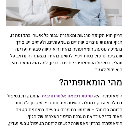
רפואה סינית
תרופות סבתא
תרופות סבתא הם שם מקובל
הריון הוא תקופה מרגשת ומאתגרת עבור כל אישה. בתקופה זו,
לרפואה עממית על פי מסורת
רבת שנים שעברה מאם לבת,
הגוף והנפש עוברים שינויים משמעותיים, ולעיתים יש צורך
מרבית מתרופות הסבתא
בתמיכה נוספת. הומאופתיה בהריון היא גישה טבעית ועדינה
מיוחסות למזון, חומרים
שמציעה טיפול בטוח ויעיל לנשים בהריון. במאמר זה נרחיב על
למריחה וסוגי טיפולים שונים,
תהליך הטיפול ההומאופתי לנשים בהריון, למה הוא מתאים ואיך
ישנן תרופות סבתא שעובדות
ואפילו נבדקו מחקרית וישנן
הוא יכול לעזור.
תרופות סבתא שעובדות פחות
מהי הומאופתיה?
או לא עובדות בכלל ואפילו
מסוכנות.
הומאופתיה היא
שיטת רפואה אלטרנטיבית
המתמקדת בטיפול
צמחי מרפא
בחולה ולא רק במחלה. השיטה מתבססת על עיקרון ה"כוונת
צמחי מרפא זה שם כולל לכל
הדומה בדומה" – שימוש בחומרים טבעיים במינונים קטנים
הצמחים או חלק מצמח העלים,
זרעים, שורשים, פרחים,
מאוד כדי לעורר את מערכת הריפוי העצמית של הגוף.
קליפות, המשמשים כתרופות
הומאופתיה בהריון מאפשרת לנשים ליהנות מטיפול טבעי ועדין,
צמחיות, פורמולות צמחי