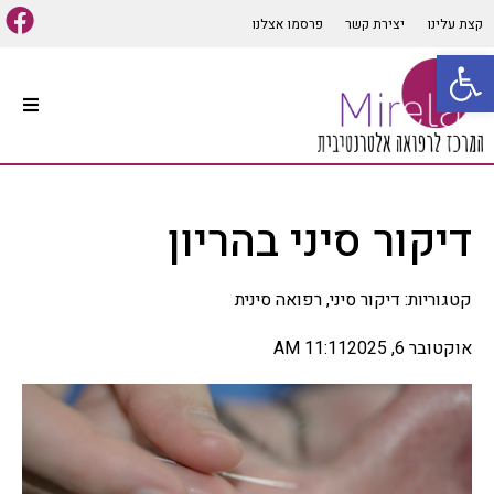
קצת עלינו
יצירת קשר
פרסמו אצלנו
פתח סרגל נגישות
עמוד הבית
סוגי טיפולים אלטרנטיביים
דיקור סיני בהריון
קיים מגוון רב של סוגי טיפולים
אלטרנטיביים המתאימים למרבית
הבעיות והתופעות הגופניות
קטגוריות:
דיקור סיני
,
רפואה סינית
והנפשיות, שיטות הרפואה
האלטרנטיבית הרבות יכולות
לבלבל לכן חשוב לפנות ליעוץ
אוקטובר 6, 2025
11:11 AM
אינדיווידואלי ומותאם אישית
לכל אדם על מנת להפיק את
התועלת המרבית מהטיפול,
במאמר זה נפרט מספר סוגי
רפואה אלטרנטיביים הנפוצים
ומוכרים בתחום.