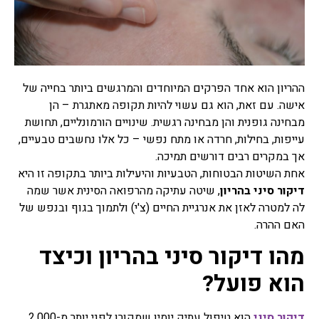
רפואה סינית
תרופות סבתא
תרופות סבתא הם שם מקובל
ההריון הוא אחד הפרקים המיוחדים והמרגשים ביותר בחייה של
לרפואה עממית על פי מסורת
רבת שנים שעברה מאם לבת,
אישה. עם זאת, הוא גם עשוי להיות תקופה מאתגרת – הן
מרבית מתרופות הסבתא
מבחינה גופנית והן מבחינה רגשית. שינויים הורמונליים, תחושת
מיוחסות למזון, חומרים
עייפות, בחילות, חרדה או מתח נפשי – כל אלו נחשבים טבעיים,
למריחה וסוגי טיפולים שונים,
אך במקרים רבים דורשים תמיכה.
ישנן תרופות סבתא שעובדות
ואפילו נבדקו מחקרית וישנן
אחת השיטות הבטוחות, הטבעיות והיעילות ביותר בתקופה זו היא
תרופות סבתא שעובדות פחות
דיקור סיני בהריון
, שיטה עתיקה מהרפואה הסינית אשר שמה
או לא עובדות בכלל ואפילו
לה למטרה לאזן את אנרגיית החיים (צ'י) ולתמוך בגוף ובנפש של
מסוכנות.
האם ההרה.
צמחי מרפא
מהו דיקור סיני בהריון וכיצד
צמחי מרפא זה שם כולל לכל
הוא פועל?
הצמחים או חלק מצמח העלים,
זרעים, שורשים, פרחים,
קליפות, המשמשים כתרופות
צמחיות, פורמולות צמחי
דיקור סיני
הוא טיפול עתיק יומין שמקורו לפני יותר מ-2,000