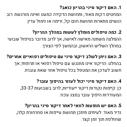
1. האם דיקור סיני בהריון כואב?
המחטים דקות מאוד, ותחושת הדקירה כמעט ואינה מורגשת. רוב
הנשים מתארות תחושת חום קל, זרימה או נימול עדין.
2. כמה טיפולים מומלץ לעשות במהלך ההריון?
ההמלצה משתנה מאישה לאישה, אך לרוב מדובר בטיפול שבועי
במהלך השליש הראשון, ובהמשך לפי הצורך.
3. האם ניתן לשלב דיקור סיני עם טיפולים רפואיים אחרים?
בהחלט. הדיקור אינו מתנגש עם טיפול רפואי או תרופתי, אך
חשוב לעדכן את המטפל בכל טיפול אחר שאת עוברת.
4. האם דיקור סיני יכול לעזור בהיפוך עובר?
כן. קיימות נקודות דיקור ייעודיות, לרוב בשבועות 33-37,
המעודדות היפוך עובר במצג עכוז.
5. האם יש תופעות לוואי לאחר דיקור סיני בהריון?
נדיר מאוד. לעיתים תיתכן תחושת עייפות או סחרחורת קלה,
שחולפת תוך זמן קצר.