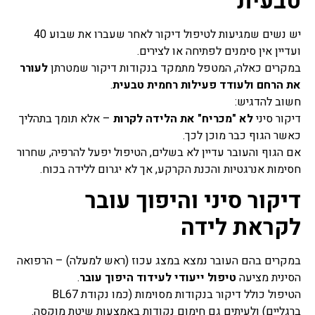
טבעית
יש נשים שמגיעות לטיפול דיקור לאחר שעברו את שבוע 40
ועדיין אין סימנים לפתיחה או לצירים.
במקרים כאלה, המטפל מתמקד בנקודות דיקור שמטרתן
לעורר
את הרחם ולעודד פעילות רחמית טבעית
.
חשוב להדגיש:
דיקור סיני
לא "מכריח" את הלידה לקרות
– אלא תומך בתהליך
כאשר הגוף כבר מוכן לכך.
אם הגוף והעובר עדיין לא בשלים, הטיפול יפעל להרפיה, שחרור
חסימות אנרגטיות והכנת הקרקע, אך לא יגרום ללידה בכוח.
דיקור סיני והיפוך עובר
לקראת לידה
במקרים בהם העובר נמצא במצג עכוז (ראש למעלה) – הרפואה
הסינית מציעה
טיפול ייעודי לעידוד היפוך עובר
.
הטיפול כולל דיקור בנקודות מסוימות (כמו נקודת BL67
ברגליים) ולעיתים גם חימום נקודות באמצעות שיטת מוקסה.