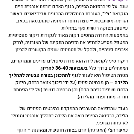
מרפא נמכרות בצורות שונות
שנה. על פי הרפואה הסינית, בגוף האדם זורמת אנרגיית חיים
בצורה טבעית, מיובשים,
הנקראת
"צ'י"
, העוברת במסלולים המכונים
מרידיאנים
. כאשר
תמציות, טבליות, כמוסות,
הזרימה משתבשת – נוצרת חוסר הרמוניה שמתבטאת בכאב,
אבקות, תה.
עייפות, מצוקה רגשית ואף במחלות.
באמצעות החדרת מחטים דקות מאוד לנקודות דיקור ספציפיות,
פרחי באך
המטפל מסייע להחזיר את הזרימה התקינה של האנרגיה, לחזק
כל השיטות של טיפול
בתמציות פרחים או טיפות
איברים פנימיים, ולהקל על תסמינים שונים הקשורים להריון.
שמהם מושתתת הנחת היסוד
שלכל מחלה קיים המקור
דיקור סיני לקראת לידה הוא סדרת טיפולים עדינים וממוקדים,
הנפשי וכל שינוי בו חשוב לא
המתחילים בדרך כלל
בשבועות 36-40 להריון
.
פחות מהרובד הרפואי, טיפול
מטרת הטיפול היא לעזור לגוף
להתכונן בצורה טבעית לתהליך
בפרחי באך או יותר נכון, לרוב
הלידה
– הן מבחינה פיזית (על ידי ריכוך צוואר הרחם, חיזוק
אפשר לומר בתמציות פרחי
באך ולפעמים ניתן גם לומר
הרחם ושיפור זרימת הדם) והן מבחינה רגשית (על ידי הפחתת
טיפות פרחי באך. השימוש
חרדה, מתח ופחד מהלידה).
בפרחי באך תמציות נועד
לטפל בעיקר בבעיות קשב
בעוד שהרפואה המערבית מתמקדת בהיבטים הפיזיים של
וריכוז, היפר אקטיביות, מתחים
הלידה, הרפואה הסינית רואה את הלידה כתהליך אנרגטי ומנטלי
וחרדות, בעיות פוסט
לא פחות מגופני.
טראומטיות ועוד בעיות רגשיות
אחרות בעיקר.
כאשר הצ'י (האנרגיה) זורם בצורה חופשית ומאוזנת – הגוף