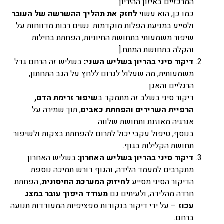
המרכזיים באיזון ההיריון.
כמו כן, הוא עשוי
לחזק את תהליך ההשרשה של העובר
ולסייע במניעת הפלות מוקדמות. נשים רבות מדווחות על
שיפור משמעותי בתחושת החיוניות, הפחתת בחילות
והקלה בתחושת המתח.[
דיקור סיני בהריון בשליש השני:
בשליש זה הרחם גדל
משמעותית, מה שעלול לגרום ללחץ על הגב התחתון,
הרגליים והאגן.
דיקור סיני בשלב זה מתמקד ב
שיפור זרימת הדם,
הרפיית השרירים והפחתת כאבים
, תוך שמירה על
אנרגיה מאוזנת ותחושת שלווה.
בנוסף, טיפול עקבי יכול לתרום להפחתת בצקות ולשיפור
תחושת הקלילות בגוף.
דיקור סיני בהריון בשליש האחרון:
בשליש האחרון
מתקרבים למעמד הלידה, והגוף דורש תמיכה נוספת.
הדיקור הסיני מסייע
לחיזוק המערכת החיסונית
, הפחתת
חרדה מהלידה, ולעיתים גם
מעודד היפוך עובר במצג
עכוז
– על ידי דיקור בנקודות ספציפיות המעודדות תנועה
ברחם.