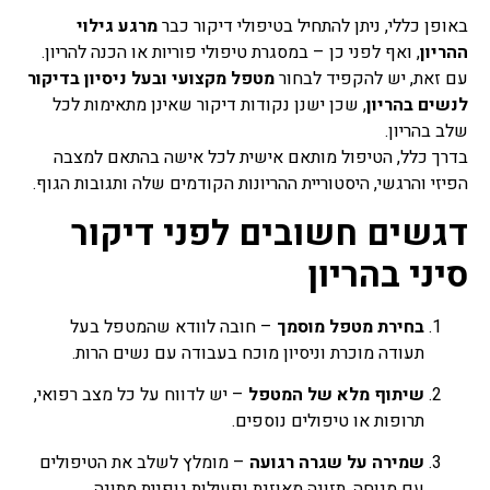
באופן כללי, ניתן להתחיל בטיפולי דיקור כבר
מרגע גילוי
ההריון
, ואף לפני כן – במסגרת טיפולי פוריות או הכנה להריון.
עם זאת, יש להקפיד לבחור
מטפל מקצועי ובעל ניסיון בדיקור
לנשים בהריון
, שכן ישנן נקודות דיקור שאינן מתאימות לכל
שלב בהריון.
בדרך כלל, הטיפול מותאם אישית לכל אישה בהתאם למצבה
הפיזי והרגשי, היסטוריית ההריונות הקודמים שלה ותגובות הגוף.
דגשים חשובים לפני דיקור
סיני בהריון
בחירת מטפל מוסמך
– חובה לוודא שהמטפל בעל
תעודה מוכרת וניסיון מוכח בעבודה עם נשים הרות.
שיתוף מלא של המטפל
– יש לדווח על כל מצב רפואי,
תרופות או טיפולים נוספים.
שמירה על שגרה רגועה
– מומלץ לשלב את הטיפולים
עם מנוחה, תזונה מאוזנת ופעילות גופנית מתונה.