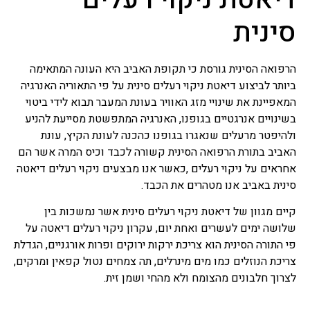
סינית
הרפואה הסינית גורסת כי תקופת האביב היא העונה המתאימה
ביותר לביצוע דיאטת ניקוי רעלים סינית על פי התאוריה האנרגיה
המאפיינת את שינויי מזג האוויר בעונת המעבר תבוא לידי ביטוי
בשינויים אנרגטיים בגופנו, האנרגיה המתפשטת מסייעת להניע
ולהיפטר מרעלים שנאגרו בגופנו כהכנה לעונת הקיץ, עונת
האביב בתורת הרפואה הסינית קשורה לכבד וכיס המרה אשר הם
אחראים על ניקוי רעלים ,כאשר אנו מבצעים ניקוי רעלים דיאטה
סינית באביב אנו מטהרים את הכבד.
קיים מגוון של דיאטת ניקוי רעלים סינית אשר נמשכות בין
שלושה ימים לעשרים ואחת יום, עקרון ניקוי רעלים דיאטה על
פי התורה הסינית הוא צריכת ירקות ירוקים ופרות אורגניים, הגדלת
צריכת הנוזלים כמו מים מינרלים, תה צמחים נטול קפאין ומרקים,
לצרוך חלבונים מהצומח ולא מהחי ושמן זית.