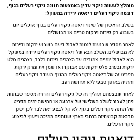
מרפא נמכרות בצורות שונות
מומלץ לעשות ניקוי עדין באמצעות תזונה ניקוי רעלים בגוף,
בצורה טבעית, מיובשים,
דוגמה ניקוי רעלים דיאטה ירידה במשקל:
תמציות, טבליות, כמוסות,
אבקות, תה.
בשלב הראשון של שינוי דיאטה ניקוי רעלים בגוף אוכלים יום
בשבוע רק פירות וירקות טריים או מבושלים.
פרחי באך
לאחר מספר שבועות לנסות לאכול פעם בשבוע ירקות ופירות
כל השיטות של טיפול
בתמציות פרחים או טיפות
לא מבושלים. השלב הבא של דיאטה ניקוי רעלים ירידה במשקל
שמהם מושתתת הנחת היסוד
הוא לאכול יומיים צמודים עד הצהרים פירות בלבד, בצהרים סלט
שלכל מחלה קיים המקור
ירקות ובערב סלט ירקות עם אבוקדו או שמן זית ומרק ירקות,
הנפשי וכל שינוי בו חשוב לא
תפריט זה של דיאטה ניקוי רעלים מהגוף מעודד ניקוי רעלים
פחות מהרובד הרפואי, טיפול
בפרחי באך או יותר נכון, לרוב
והרזיה באופן טבעי ללא תחושת רעב.
אפשר לומר בתמציות פרחי
באך ולפעמים ניתן גם לומר
לאחר שבצעתם תהליך זה של ניקוי רעלים והרזיה מספר שבועות
טיפות פרחי באך. השימוש
ניתן לעבור לשלב השלישי של ארבעה או חמישה ימים תפריט
בפרחי באך תמציות נועד
של תזונה ניקוי רעלים בגוף, לא קל לבצע זאת לבד לכן ישנן
לטפל בעיקר בבעיות קשב
סדנאות קבוצתיות ברחבי הארץ שנותנים תמיכה וייעוץ לביצוע
וריכוז, היפר אקטיביות, מתחים
וחרדות, בעיות פוסט
ניקוי הרעלים.
טראומטיות ועוד בעיות רגשיות
דיאטת ניקוי רעלים
אחרות בעיקר.