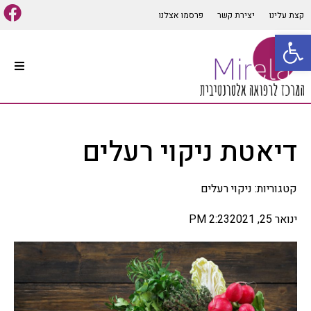
קצת עלינו
יצירת קשר
פרסמו אצלנו
פתח סרגל נגישות
עמוד הבית
סוגי טיפולים אלטרנטיביים
דיאטת ניקוי רעלים
קיים מגוון רב של סוגי טיפולים
אלטרנטיביים המתאימים למרבית
הבעיות והתופעות הגופניות
קטגוריות:
ניקוי רעלים
והנפשיות, שיטות הרפואה
האלטרנטיבית הרבות יכולות
לבלבל לכן חשוב לפנות ליעוץ
ינואר 25, 2021
2:23 PM
אינדיווידואלי ומותאם אישית
לכל אדם על מנת להפיק את
התועלת המרבית מהטיפול,
במאמר זה נפרט מספר סוגי
רפואה אלטרנטיביים הנפוצים
ומוכרים בתחום.