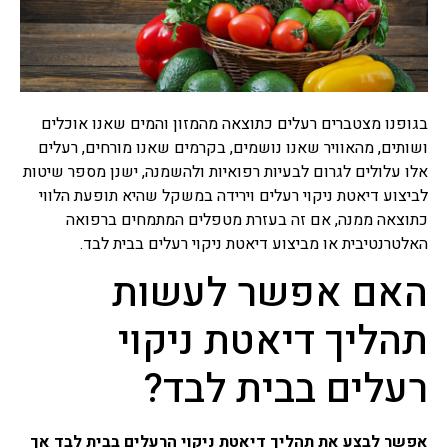
רפואה סינית
תרופות סבתא
תרופות סבתא הם שם מקובל
בגופנו מצטברים רעלים כתוצאה מהמזון והמים שאנו אוכלים
לרפואה עממית על פי מסורת
רבת שנים שעברה מאם לבת,
ושותים, מהאוויר שאנו נושמים, בקרמים שאנו מורחים, רעלים
מרבית מתרופות הסבתא
אלו עלולים לגרום לבעיות רפואיות ולהשמנה, ישנן מספר שיטות
מיוחסות למזון, חומרים
לביצוע דיאטת ניקוי רעלים וירידה במשקל שהיא תופעת הלווי
למריחה וסוגי טיפולים שונים,
כתוצאה ממנה, אם זה בעזרת מטפלים המתמחים ברפואה
ישנן תרופות סבתא שעובדות
ואפילו נבדקו מחקרית וישנן
האלטרנטיבית או מביצוע דיאטת ניקוי רעלים בבית לבד.
תרופות סבתא שעובדות פחות
האם אפשר לעשות
או לא עובדות בכלל ואפילו
מסוכנות.
תהליך דיאטת ניקוי
צמחי מרפא
צמחי מרפא זה שם כולל לכל
רעלים בבית לבד?
הצמחים או חלק מצמח העלים,
זרעים, שורשים, פרחים,
קליפות, המשמשים כתרופות
אפשר לבצע את תהליך דיאטת ניקוי הרעלים בבית לבד אך
צמחיות, פורמולות צמחי