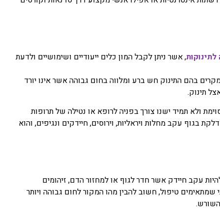
רשתות אינטרנטיות או אפילו אנשי מקצוע דרך סדנאות וקורסים
לתינוקות
, אשר ניתן לקבל המון כלים ייעודיים ושימושיים ולדעת
קרים בהם התינוק חש ברע ומלווה בחום גבוהה אשר אינו יורד
צל תינוק.
ימת ולא תמיד ישנו צורך בפניה לרופא או נטילה של תרופות
קת בגוף עקב מחלות ויראליות, וירוסים, חיידקים ונגיפים, והוא
היות עקב חיידק אשר חדר לגוף או למחזור הדם, זיהומים
י שמתאימים טיפול, חשוב להבין מהו המקור לחום גבוהה ויותר
השורש.