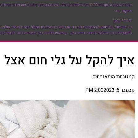
צמחי מרפא זה שם כולל לכל הצמחים או חלק מצמח העלים, זרעים, שורשים, פרחים, ק
אבקות, תה.
פרחי באך
כל השיטות של טיפול בתמציות פרחים או טיפות שמהם מושתתת הנחת היסוד שלכל מחלה
ולפעמים ניתן גם לומר טיפות פרחי באך. השימוש בפרחי באך תמציות נועד לטפל בעיק
איך להקל על גלי חום אצל ת
קטגוריות:
הומאופתיה
נובמבר 5, 2023
2:00 PM