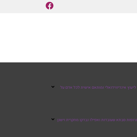
ליעוץ אינדיווידואלי ומותאם אישית לכל אדם על
רופות סבתא שעובדות ואפילו נבדקו מחקרית וישנן