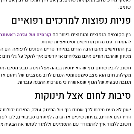
לאסוף מידע נרחב ממקומות שונים, בין אם דרך המכרים לבין אם דרך 
שונים.
פניות נפוצות למרכזים רפואיים
בין הקורסים הנפוצים והנחוצים ביותר הם
קורסים של עזרה ראשונה 
להתמודד עם מגוון תרחישים וסיטואציות שונות.
בין התרחישים מהם הרבה הורים במיוחד טריים הפונים לרפואה, הם המ
מכיוון שהרבה הורים אינם מצליחים או יודעים איך להקל על גלי חום א
חשוב להבין שחום גוף שהוא יחסית גבוהה אצל תינוק נובע מסיבה מסו
מקילות. חום הוא מצב סימפטומטי הנגרם לרוב ממצבים של זיהום או דל
תגובה טבעית של הגוף שמאשרת כי מערכות ההגנה עובדות.
סיבות לחום אצל תינוקות
ישנן לא מעט סיבות לכך שחום גוף של התינוק עולה, הסיבות יכולות ל
וחיידקים אחרים, צמיחת שיניים או תגובה למתחים סביבתיים, לכן לפנ
חשוב ללמוד איך להתמודד עם התסמינים וללמוד לפתור את הבעיה מ