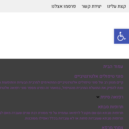
קצת עלינו
יצירת קשר
פרסמו אצלנו
פתח סרגל נגישות
עמוד הבית
סוגי טיפולים אלטרנטיביים
קיים מגוון רב של סוגי טיפולים אלטרנטיביים המתאימים למרבית הבעיות והתופעות ה
מנת להפיק את התועלת המרבית מהטיפול, במאמר זה נפרט מספר סוגי רפואה אלטרנט
רפואה סינית
תרופות סבתא
תרופות סבתא הם שם מקובל לרפואה עממית על פי מסורת רבת שנים שעברה מאם לבת, 
תרופות סבתא שעובדות פחות או לא עובדות בכלל ואפילו מסוכנות.
צמחי מרפא