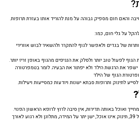
?
בה והאם חום מספיק גבוהה על מנת להוריד אותו בעזרת תרופות.
הקל על גלי חום, כמו:
תרות של בגדים ולאפשר לגוף להתקרר ולהשאיר לבוש אוורירי
גוף לפעול טוב יותר ולסלק את הנגיפים מהגוף באופן זריז יותר.
שך 10-30 דקות. קירור יתר לא ישפר את הרגשת הילד ולא יפתור את הבעיה. לומר בטמפרטורה
ייע לתינוק ותרופות סבתא ישנות ויודעות כמסייעות ויעילות.
?
ינוק מעל גיל 3 חודשים, הוא חיוני, מחייך ואוכל באותה תדירות, אין סיבה לרוץ לרופא הראשון הפנוי.
ההפניה לרופא מומלץ כאשר כל הסימנים החיוניים אינם, כמו חום מעל 39, תינוק אינו אוכל, ישן יתר על המידה, מתלונן ולא רגוע לאורך