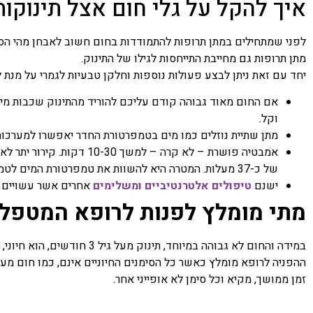
איך להקל על גלי חום אצל תינוקות
לפני שמתחילים במתן תרופות להתמודדות בחום חשוב לאבחן מהי הסי
מתן תרופות גם מחייבת התייחסות לגילו של התינוק.
יחד עם זאת ניתן לבצע פעולות נוספות וחלקן טבעיות לגמרי על מנת ל
אם החום מאוד גבוהה קודם עליכם להוריד מהתינוק שכבות מיו
וקל.
מתן שתיית נוזלים כמו מים בטמפרטורת החדר יאפשרו למערכות ה
אמבטיה פושרת – לא קרה – למ
של כ-37 מעלות. המטרה היא להשוות את טמפרטורת המים לטמפרטורת הגוף של הילד
ישנם
טיפולים אלטרנטיביים ומשלימים
אחרים אשר עשויים לס
מתי מומלץ לפנות לרופא המטפל
במידה והחום לא גבוהה במיוחד, ת
זמן ממושך, מקיא וכל סימן לא אופייני אחר.