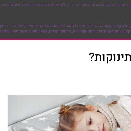
ליפות, המשמשים כתרופות צמחיות, פורמולות צמחי מרפא נמכרות בצורות שונות בצורה 
 קיים המקור הנפשי וכל שינוי בו חשוב לא פחות מהרובד הרפואי, טיפול בפרחי באך א
ר בבעיות קשב וריכוז, היפר אקטיביות, מתחים וחרדות, בעיות פוסט טראומטיות ועוד בע
ינוקות?